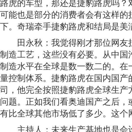
路虎
的车型，那还是
捷豹
路虎
吗？
可能也是部分的消费者会有这样的
下。
奇瑞
牵手
捷豹
路虎
和结局是美
田永秋：我觉得刚才那位网友担
制造工艺，这些没有必要。从中国
制造水平在全球是数一数二的。在
量控制体系。
捷豹
路虎
在国内国产
司，他完全按照
捷豹
路虎
全球生产
问题。正如我们看
奥迪
国产之后，
有比全球其他市场低了多少。这个
主持人：未来生产基地也是会设