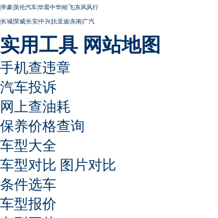
|
帝豪
|
英伦汽车
|
华晨中华
|
哈飞
|
东风风行
|
长城
|
荣威
|
长安
|
中兴
|
比亚迪
|
东南
|
广汽
实用工具
网站地图
手机查违章
汽车投诉
网上查油耗
保养价格查询
车型大全
车型对比
图片对比
条件选车
车型报价