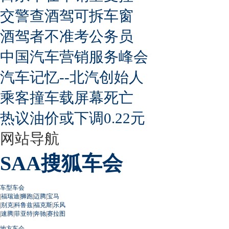
交警查酒驾可拆车窗
酒驾者不准考公务员
中国汽车营销服务峰会
汽车记忆--北汽创始人
乘客撞车载屏幕死亡
热议油价或下调0.22元
网站导航
SAA搜狐车会
车型车会
|
福瑞迪
|
狮跑
|
迈腾
|
宝马
|
别克
|
科鲁兹
|
福克斯
|
乐风
|
速腾
|
菲亚特
|
奔驰
|
赛拉图
地方车会