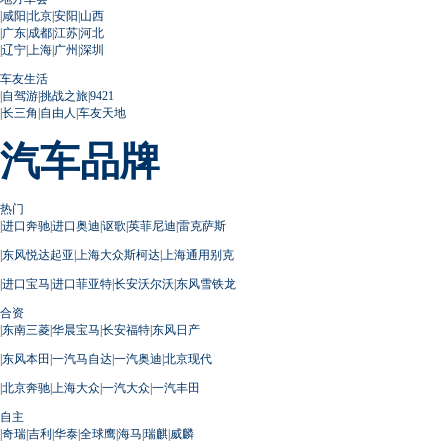
|
咸阳
|
北京
|
安阳
|
山西
|
广东
|
成都
|
江苏
|
河北
|
辽宁
|
上海
|
广州
|
深圳
车友生活
|
自驾游
|
挑战之旅
|
9421
|
长三角
|
自由人
|
车友天地
汽车品牌
热门
|
进口奔驰
|
进口奥迪
|
讴歌
|
英菲尼迪
|
雷克萨斯
|
东风悦达起亚
|
上海大众斯柯达
|
上海通用别克
|
进口宝马
|
进口菲亚特
|
长安沃尔沃
|
东风雪铁龙
合资
|
东南三菱
|
华晨宝马
|
长安福特
|
东风日产
|
东风本田
|
一汽马自达
|
一汽奥迪
|
北京现代
|
北京奔驰
|
上海大众
|
一汽大众
|
一汽丰田
自主
|
奇瑞
|
吉利
|
华泰
|
全球鹰
|
海马
|
瑞麒
|
威麟