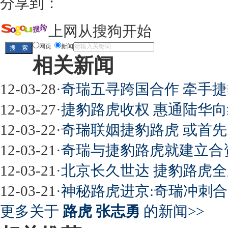
分享到：
上网从搜狗开始
网页
新闻
相关新闻
12-03-28
·
奇瑞五寻跨国合作 牵手
12-03-27
·
捷豹路虎收权 惠通陆华
12-03-22
·
奇瑞联姻捷豹路虎 或首先
12-03-21
·
奇瑞与捷豹路虎就建立合
12-03-21
·
北京长久世达 捷豹路虎全
12-03-21
·
神秘路虎进京:奇瑞冲刺
更多关于
路虎 张志勇
的新闻>>