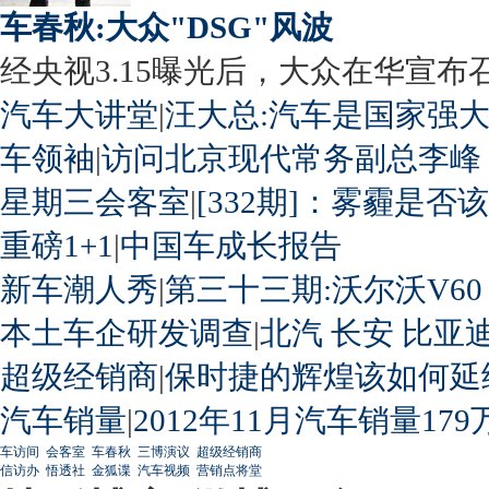
车春秋:大众"DSG"风波
经央视3.15曝光后，大众在华宣布召回
汽车大讲堂
|
汪大总:汽车是国家强
车领袖
|
访问北京现代常务副总李峰
星期三会客室
|
[332期]：雾霾是否
重磅1+1
|
中国车成长报告
新车潮人秀
|
第三十三期:沃尔沃V60
本土车企研发调查
|
北汽
长安
比亚
超级经销商
|
保时捷的辉煌该如何延
汽车销量
|
2012年11月汽车销量179
车访间
会客室
车春秋
三博演议
超级经销商
信访办
悟透社
金狐谍
汽车视频
营销点将堂