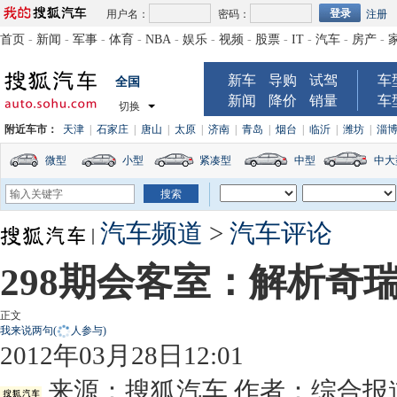
用户名：
密码：
注册
首页
-
新闻
-
军事
-
体育
-
NBA
-
娱乐
-
视频
-
股票
-
IT
-
汽车
-
房产
-
新车
导购
试驾
车
全国
新闻
降价
销量
车
切换
附近车市：
天津
|
石家庄
|
唐山
|
太原
|
济南
|
青岛
|
烟台
|
临沂
|
潍坊
|
淄
微型
小型
紧凑型
中型
中大
汽车频道
>
汽车评论
298期会客室：解析奇
正文
我来说两句
(
人参与)
2012年03月28日12:01
来源：
搜狐汽车
作者：综合报