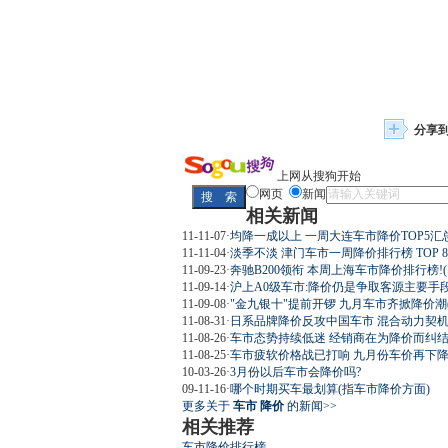
分享
上网从搜狗开始
网页
新闻
相关新闻
11-11-07
·
均降一成以上 一周大连车市降价TOP5汇
11-11-04
·
淡季不淡 津门车市一周降价排行榜 TOP 8
11-09-23
·
奔驰B200领衔 本周上海车市降价排行榜!(
11-09-14
·
沪上A0级车市:降价仍是争取客源主要手
11-09-08
·
"金九银十"提前开锣 九月车市齐掀降价潮(
11-08-31
·
日系品牌降价反攻中国车市 混合动力契
11-08-26
·
车市态势持续低迷 经销商在为降价而纠
11-08-25
·
车市疲软价格战已打响 九月份车价再下
10-03-26
·
3月份以后车市会降价吗?
09-11-16
·
哪个时期买车最划算(指车市降价方面)
更多关于
车市 降价
的新闻>>
相关推荐
车市降价排行榜