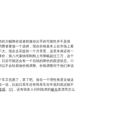
的大幅降价或者刺激你出手的可能性并不是很
消费者要做一个选择，现在价格基本上在市场上看
不大。现在去买提前一个月享受，这里本身还有一
降价，
第八代索纳塔
刚刚上市降幅超过三万，这个
，日后可能还会有一个后续的降价的跟进状态。11
所以不会轻易做价格调整。价格调整对于他们来说
车又优惠了，算了吧。放在一个理性角度去做这
说一说，比如日系车还有韩系车在年底到底还能不
途观
、
Q5
，还有很多人问到陆虎的
极光
真漂亮怎么