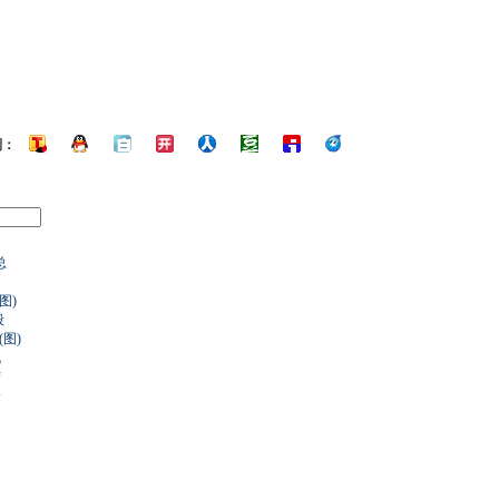
到：
总
图)
段
图)
机
结
降