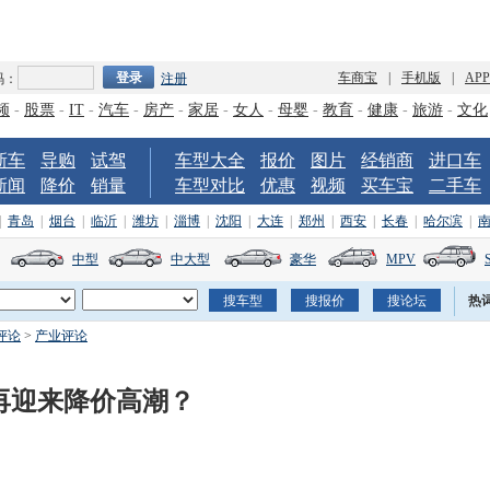
车商宝
|
手机版
|
AP
码：
注册
频
-
股票
-
IT
-
汽车
-
房产
-
家居
-
女人
-
母婴
-
教育
-
健康
-
旅游
-
文化
新车
导购
试驾
车型大全
报价
图片
经销商
进口车
新闻
降价
销量
车型对比
优惠
视频
买车宝
二手车
|
青岛
|
烟台
|
临沂
|
潍坊
|
淄博
|
沈阳
|
大连
|
郑州
|
西安
|
长春
|
哈尔滨
|
中型
中大型
豪华
MPV
热
评论
>
产业评论
市再迎来降价高潮？