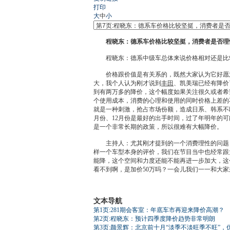
打印
大
中
小
程晓东：德系车价格比较坚挺，消费者是否理
程晓东：德系中级车总体来说价格相对还是比
价格跟价值是有关系的，既然大家认为它好愿意
大，我个人认为刚才说到
丰田
、
凯美瑞
已经有降价
到有两万多的降价，这个幅度如果关注很久或者希
个使用成本，消费的心理和使用的同时价格上差的
就是一种刺激，抢占市场份额，造成日系、韩系不
月份、12月份是最好的出手时间，过了年明年的
是一个非常长期的政策，所以很难有大幅降价。
主持人：尤其刚才提到的一个消费理性的问题，
样一个车型本身的评价，我们在节目当中也经常跟
能降，这个空间和力度还能不能再进一步加大，这
看不到啊，是加价50万吗？一会儿我们一一和大家
文本导航
第1页:281期会客室：年底车市再迎来降价高潮？
第2页:程晓东：预计四季度降价趋势非常明朗
第3页:颜景辉：北京前十月“淡季不淡旺季不旺”，