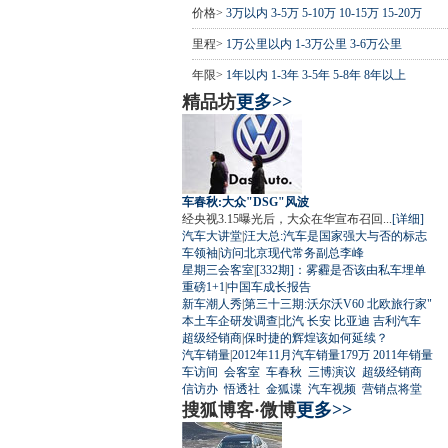
价格>
3万以内
3-5万
5-10万
10-15万
15-20万
里程>
1万公里以内
1-3万公里
3-6万公里
年限>
1年以内
1-3年
3-5年
5-8年
8年以上
精品坊
更多>>
车春秋:大众"DSG"风波
经央视3.15曝光后，大众在华宣布召回...
[详细]
汽车大讲堂
|
汪大总:汽车是国家强大与否的标志
车领袖
|
访问北京现代常务副总李峰
星期三会客室
|
[332期]：雾霾是否该由私车埋单
重磅1+1
|
中国车成长报告
新车潮人秀
|
第三十三期:沃尔沃V60 北欧旅行家"
本土车企研发调查
|
北汽
长安
比亚迪
吉利汽车
超级经销商
|
保时捷的辉煌该如何延续？
汽车销量
|
2012年11月汽车销量179万
2011年销量
车访间
会客室
车春秋
三博演议
超级经销商
信访办
悟透社
金狐谍
汽车视频
营销点将堂
搜狐博客·微博
更多>>