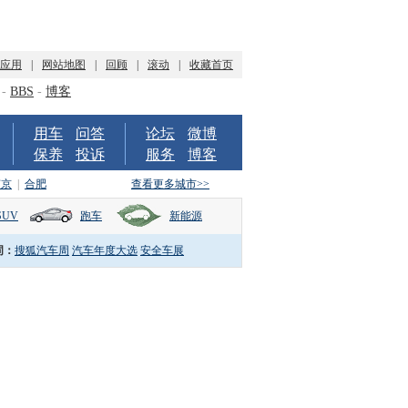
P应用
|
网站地图
|
回顾
|
滚动
|
收藏首页
-
BBS
-
博客
用车
问答
论坛
微博
保养
投诉
服务
博客
南京
|
合肥
查看更多城市>>
SUV
跑车
新能源
词：
搜狐汽车周
汽车年度大选
安全车展