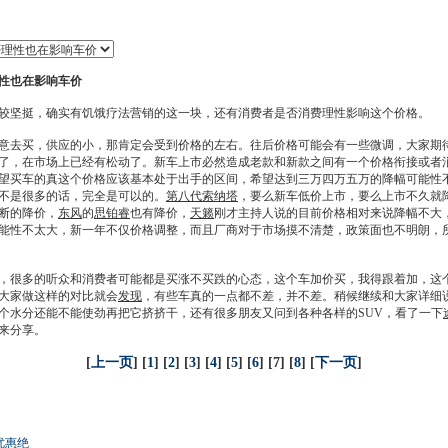
性也在影响车价
较坚挺，确实有饥饿疗法
营销
的这一块，还有消费者是否消费理性影响这个价格。
去买，供应的小，那肯定会受到价格的左右。往后价格可能会有一些微调，大家期待
了，在市场上已经有松动了。
新车
上市必然造成老款和新款之间有一个价格衔接或者
望
买车
的真这个价格应该基本处于出手的区间，希望达到三万四万五万的降幅可能性
不是很多的话，完全是可以的。
第八代索纳塔
，要么
新车
低价上市，要么上市不久就
断的降价，
东风
的
思铂睿
也有降价，
天籁
刚才主持人说的目前价格相对来说降幅不大
可能性不太大，新一年不仅价格调整，而且厂商对于市场摸不清楚，政策面也不明朗，
很多的听众和消费者可能都是买涨不买跌的心态，这个车加价买，我得跟着加，这个
大家做这样的对比就会
发现
，有些车真的一点都不差，并不差。稍候继续和大家详细
个水分还能不能使劲再把它挤挤干，还有很多朋友又问到各种各样的
SUV
，看了一下
来分享。
[
上一页
] [
1
] [
2
] [
3
] [
4
] [
5
] [
6
] [7] [
8
] [
下一页
]
优惠绝