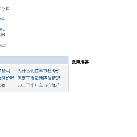
几乎探
争降
很大
理性
考虑
微博推荐
降价吗
为什么现在车市狂降价
会降价吗
保定车市最新降价情况
降价
2011下半年车市会降价