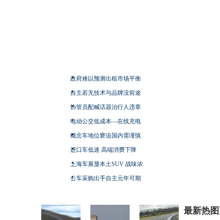
政府难以预测出租市场平衡
自主若无技术与品牌没前途
协管员配喊话器治行人违章
电动公交低成本—在线充电
概念车地位窘迫国内需谨慎
进口车低迷 高端消费下降
上海车展显本土SUV 战味浓
公车采购出手自主元年可期
最新热图