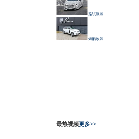
路试谍照
炫酷改装
最热视频
更多>>