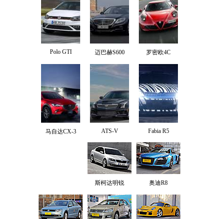
Polo GTI
迈巴赫S600
罗密欧4C
ATS-V
Fabia R5
马自达CX-3
斯柯达明锐
奥迪R8