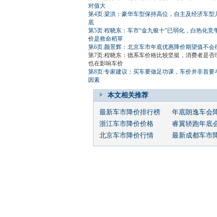
对值大
第4页:梁洪：豪华车型保持高位，自主及经济车型
底
第5页:程晓东：车市“金九银十”已弱化，白热化竞
价是救命稻草
第6页:颜景辉：北京车市年底优惠降价期望值不会
第7页:程晓东：德系车价格比较坚挺，消费者是否
也在影响车价
第8页:专家建议：买车要做足功课，车价并非首要
因素
本文相关推荐
最新车市降价排行榜
年底朗逸车会
浙江车市降价价格
睿翼轿跑年底
北京车市降价行情
最新成都车市