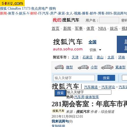
搜狐
ChinaRen
17173
焦点房地产
搜狗
新闻
-
体育
-
S
-
娱乐
-
V
-
财经
-
IT
-
汽车
-
房产
-
家居
-
女人
-
视频
-
播客
-
邮件
-
博客
-
BBS
-
我说两句
用户名：
密
首页
-
新闻
-
军事
-
体育
-
NBA
-
娱乐
-
视
全国
切换
附近车市：
天津
|
石家庄
|
唐山
|
太原
|
济南
微型
小型
紧凑型
汽车频道
>
汽车评论
>
汽车
热词:
汽车周
媒体智库
281期会客室：年底车
来源：
搜狐汽车
作者：综合报道
2011年11月09日12:01
我来说两句
(
0
)
复制链接