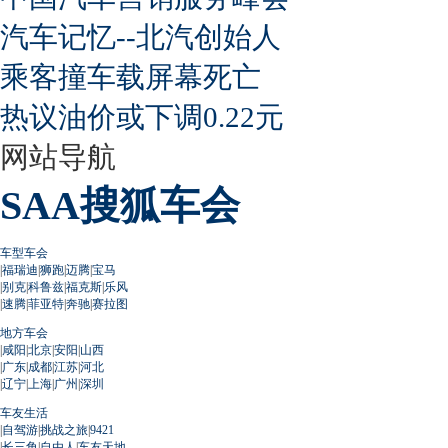
汽车记忆--北汽创始人
乘客撞车载屏幕死亡
热议油价或下调0.22元
网站导航
SAA搜狐车会
车型车会
|
福瑞迪
|
狮跑
|
迈腾
|
宝马
|
别克
|
科鲁兹
|
福克斯
|
乐风
|
速腾
|
菲亚特
|
奔驰
|
赛拉图
地方车会
|
咸阳
|
北京
|
安阳
|
山西
|
广东
|
成都
|
江苏
|
河北
|
辽宁
|
上海
|
广州
|
深圳
车友生活
|
自驾游
|
挑战之旅
|
9421
|
长三角
|
自由人
|
车友天地