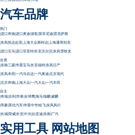
汽车品牌
热门
|
进口奔驰
|
进口奥迪
|
讴歌
|
英菲尼迪
|
雷克萨斯
|
东风悦达起亚
|
上海大众斯柯达
|
上海通用别克
|
进口宝马
|
进口菲亚特
|
长安沃尔沃
|
东风雪铁龙
合资
|
东南三菱
|
华晨宝马
|
长安福特
|
东风日产
|
东风本田
|
一汽马自达
|
一汽奥迪
|
北京现代
|
北京奔驰
|
上海大众
|
一汽大众
|
一汽丰田
自主
|
奇瑞
|
吉利
|
华泰
|
全球鹰
|
海马
|
瑞麒
|
威麟
|
帝豪
|
英伦汽车
|
华晨中华
|
哈飞
|
东风风行
|
长城
|
荣威
|
长安
|
中兴
|
比亚迪
|
东南
|
广汽
实用工具
网站地图