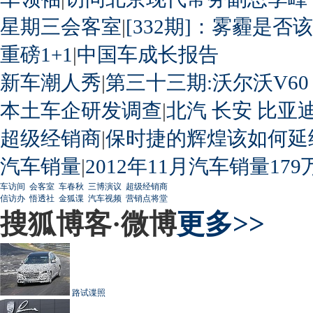
星期三会客室
|
[332期]：雾霾是否
重磅1+1
|
中国车成长报告
新车潮人秀
|
第三十三期:沃尔沃V60
本土车企研发调查
|
北汽
长安
比亚
超级经销商
|
保时捷的辉煌该如何延
汽车销量
|
2012年11月汽车销量179
车访间
会客室
车春秋
三博演议
超级经销商
信访办
悟透社
金狐谍
汽车视频
营销点将堂
搜狐博客·微博
更多>>
路试谍照