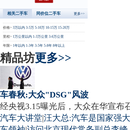
相关二手车
同价位二手车
更多>>
价格>
3万以内
3-5万
5-10万
10-15万
15-20万
里程>
1万公里以内
1-3万公里
3-6万公里
年限>
1年以内
1-3年
3-5年
5-8年
8年以上
精品坊
更多>>
车春秋:大众"DSG"风波
经央视3.15曝光后，大众在华宣布召回
汽车大讲堂
|
汪大总:汽车是国家强
车领袖
|
访问北京现代常务副总李峰