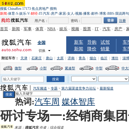
搜狐
ChinaRen
17173
焦点房地产
搜狗
新闻
-
体育
-
S
-
娱乐
-
V
-
财经
-
IT
-
汽车
-
房产
-
家居
-
女人
-
视频
-
播客
-
邮件
-
博客
-
BBS
-
我说两句
用户名：
密码：
注册
首页
-
新闻
-
军事
-
体育
-
NBA
-
娱乐
-
视频
-
股票
-
IT
-
汽车
-
房产
-
新车
导购
试驾
车
全国
新闻
降价
销量
车
切换
附近车市：
天津
|
石家庄
|
唐山
|
太原
|
济南
|
青岛
|
烟台
|
临沂
|
潍坊
|
淄
微型
小型
紧凑型
中型
中大
汽车频道
>
专题
>
第六届渠道竞争力论坛
>
最新报道
热词:
汽车周
媒体智库
研讨专场一:经销商集
来源：
搜狐汽车
作者：综合报道