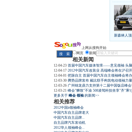
丰田推八款
[
第九代雅阁
凯越已跌至
给中国人争
10万元新车
新森林人顶
长城2013
全新胜达23
最高法解释
上网从搜狗开始
网页
新闻
相关新闻
12-04-23
·
首届中国汽车媒体智库——意见领袖 头脑
12-04-17
·
2012中国汽车改装业 高端峰会将在沪召
屌丝必看世
12-04-01
·
把脉自主 首届中国汽车自主领袖峰会将
12-03-30
·
腾势品牌发布 戴比联手构筑电动领袖力量(
12-03-26
·
广州锦龙鼎力支持第十二届中国饭店峰会!
12-03-21
·
峰会"狮致"不渝 508凌驾科技坐享"齐"乘!(
更多关于
峰会 领袖
的新闻>>
相关推荐
2012中国it领袖峰会
最强山寨 
中国汽车自主品牌老大
中国汽车自主品牌...
自主品牌汽车发动机
2012华人领袖峰会...