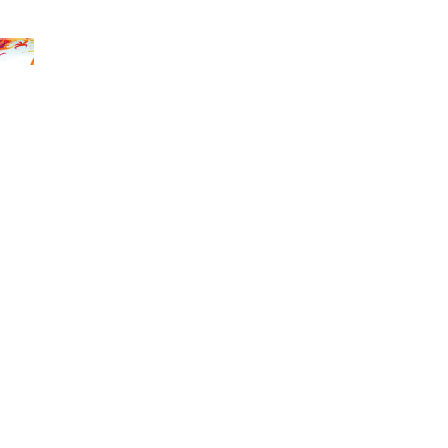
急救命操作