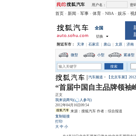
用户名：
密
首页
-
新闻
-
军事
-
体育
-
NBA
-
娱乐
-
视
全国
切换
附近车市：
天津
|
石家庄
|
唐山
|
太原
|
济南
微型
小型
紧凑型
汽车频道
>
【北京车展】201
“首届中国自主品牌领袖峰
正文
我来说两句
(
人参与)
2012年04月16日09:54
来源：
搜狐汽车
作者：综合报道
复制链接
打印
大
中
小