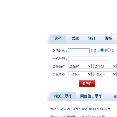
询价
试驾
预订
置换
您的姓名：
性别：
男
女
手机号码：
选择品牌：
所在省市：
相关二手车
同价位二手车
更
价格>
3万以内
3-5万
5-10万
10-15万
15-20万
里程>
1万公里以内
1-3万公里
3-6万公里