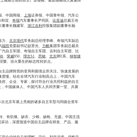
史上规模空前的自主产业领袖、集团领袖强大聚集阵
报、中国商报、
上海
证券报、中国青年报、汽车公
徐和谊、
奇瑞
汽车董事长尹同跃、
比亚迪
总裁王传
车董事长魏建军、
浙江
吉利
控股集团副董事长杨
陈力、
北京现代
常务副总经理李峰、
奇瑞
汽车副总
汽
福田
党委副书记赵景光、
力帆
集团常务副总裁关
广汽
自主军团、
奇瑞
自主军团、
吉利
自主军团、
比
动
、
荣威
950、
理念S1
、
思铭
、
北京
牌E系、
纳智捷
涅槃、浴火重生的标志性转折点。
自主品牌阵营的变局和困境众所关注。快速发展的
速度慢。站在全球汽车行业制高点上，中国汽车
政府、企业、专家，探讨符合行业共同利益的自主
上，中国媒体人、中国汽车人共同齐聚一堂、共襄
本次
北京车展
上亮相的诸多自主车型与同级合资车
冷、有饥饿、缺衣、少粮、缺枪、无援。中国主流
登门采访，深度报道中国自主品牌在研发、产品、服