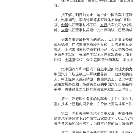
在4月23日
北京
车展首日举办的
北京车展
官方
容。
据了解，到目前为止，这个由中国汽车主流媒体联
社、汽车周刊、车语传媒等多家媒体支持的“首届
福、
华晨
集团董事长祁玉民、
东风
汽车公司总经理
健、
众泰
集团董事长吴建中的出席确认，已经构成
据来自峰会筹备方面的消息，以上各集团领袖
裁马德骥、
广汽
乘用车总经理吴松、
上汽通用五菱
锋金、上汽乘用车
营销
总监何小劲、
众泰
销售公司
亚迪
自主军团、
长城
自主军团出席本次峰会，加上
CEO、
全球鹰
GX7、
众泰
Z3
00等强势车型，本次
把中国汽车和中国汽车自主事业如此强大的力量聚
中国汽车市场连续三年蝉联世界第一，但辉煌的背
人、中国媒体人感到骄傲，也感到急迫。值此中国
战略发展路线图，搭建跨企业的中国汽车自主品牌
盛举，将通过覆盖全国的主流媒体发出三点呼吁：
第一、呼吁理性务实的购车者，关注中国自主品
型在技术上已趋向同质化，在价格上更达成车市性
第二、呼吁关注中国汽车自主发展、有责任感的
媒体汽车联盟旗下21个城市22家媒体和，
CC
TV2“
务等各方面的综合实力，为自主品牌的做大做强呐