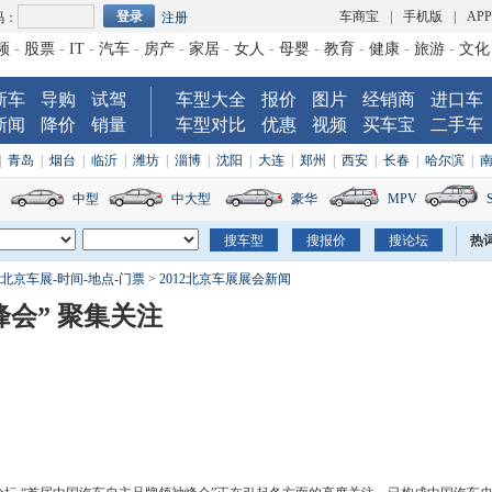
车商宝
|
手机版
|
AP
码：
注册
频
-
股票
-
IT
-
汽车
-
房产
-
家居
-
女人
-
母婴
-
教育
-
健康
-
旅游
-
文化
新车
导购
试驾
车型大全
报价
图片
经销商
进口车
新闻
降价
销量
车型对比
优惠
视频
买车宝
二手车
|
青岛
|
烟台
|
临沂
|
潍坊
|
淄博
|
沈阳
|
大连
|
郑州
|
西安
|
长春
|
哈尔滨
|
中型
中大型
豪华
MPV
热
2北京车展-时间-地点-门票
>
2012北京车展展会新闻
会” 聚集关注