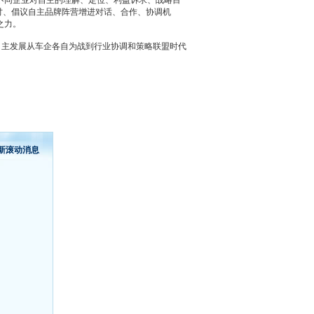
同企业对自主的理解、定位、利益诉求、战略目
讨、倡议自主品牌阵营增进对话、合作、协调机
之力。
自主发展从车企各自为战到行业协调和策略联盟时代
新滚动消息