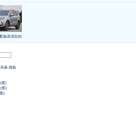
低价新车 全新RAV4海外售14万
/本田新小SUV
大众SUV降12万/十车狂跌
]
8折甩卖
6款合资自主车是真的低价吗？
气的热销SUV
全新马自达6：海外卖13万
叫板合资
15万买车谁好
8-15万硬派SUV
配版高清实拍
年新SUV规划曝光
新捷达售价或低于8.5万
日上市
秒杀日系的SUV
大众6万低价车
：醉驾毒驾发生交通事故 交强险应赔偿
风暴-搜狐
开
界末日逃亡车
办
图)
(图)
图)
又奥迪又奔驰