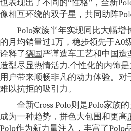
也表现出了不同的“性格”，全
新Pol
像相互环绕的双子星，共同助阵
Pol
Polo
家族半年实现同比大幅增
的月均销量过1万，稳步领先于
A0
诠释了
德国
严谨造车工艺和中国造
造型尽显热情活力,个性化的内饰
用户带来顺畅非凡的动力体验。对
难以抗拒的吸引力。
全新Cross
Polo
则是
Polo
家族的
成为一种趋势，拼色大包围和更高
Polo
作为新力量注入，丰富了
Polo