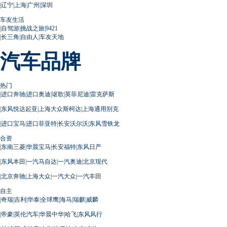
|
辽宁
|
上海
|
广州
|
深圳
车友生活
|
自驾游
|
挑战之旅
|
9421
|
长三角
|
自由人
|
车友天地
汽车品牌
热门
|
进口奔驰
|
进口奥迪
|
讴歌
|
英菲尼迪
|
雷克萨斯
|
东风悦达起亚
|
上海大众斯柯达
|
上海通用别克
|
进口宝马
|
进口菲亚特
|
长安沃尔沃
|
东风雪铁龙
合资
|
东南三菱
|
华晨宝马
|
长安福特
|
东风日产
|
东风本田
|
一汽马自达
|
一汽奥迪
|
北京现代
|
北京奔驰
|
上海大众
|
一汽大众
|
一汽丰田
自主
|
奇瑞
|
吉利
|
华泰
|
全球鹰
|
海马
|
瑞麒
|
威麟
|
帝豪
|
英伦汽车
|
华晨中华
|
哈飞
|
东风风行