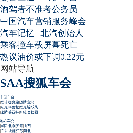
酒驾者不准考公务员
中国汽车营销服务峰会
汽车记忆--北汽创始人
乘客撞车载屏幕死亡
热议油价或下调0.22元
网站导航
SAA搜狐车会
车型车会
|
福瑞迪
|
狮跑
|
迈腾
|
宝马
|
别克
|
科鲁兹
|
福克斯
|
乐风
|
速腾
|
菲亚特
|
奔驰
|
赛拉图
地方车会
|
咸阳
|
北京
|
安阳
|
山西
|
广东
|
成都
|
江苏
|
河北