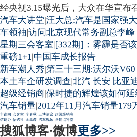
经央视3.15曝光后，大众在华宣布召回
汽车大讲堂
|
汪大总:汽车是国家强
车领袖
|
访问北京现代常务副总李峰
星期三会客室
|
[332期]：雾霾是否
重磅1+1
|
中国车成长报告
新车潮人秀
|
第三十三期:沃尔沃V60
本土车企研发调查
|
北汽
长安
比亚
超级经销商
|
保时捷的辉煌该如何延
汽车销量
|
2012年11月汽车销量179
车访间
会客室
车春秋
三博演议
超级经销商
信访办
悟透社
金狐谍
汽车视频
营销点将堂
搜狐博客·微博
更多>>