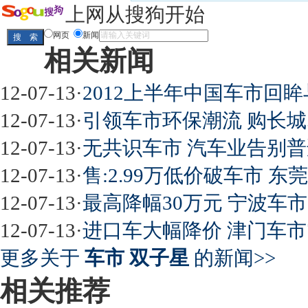
全新胜达23日上市
秒杀日系的SUV
大众6万
上网从搜狗开始
最高法解释：醉驾毒驾发生交通事故 交强险应
网页
新闻
相关新闻
屌丝必看世界末日逃亡车
12-07-13
·
2012上半年中国车市回
12-07-13
·
引领车市环保潮流 购长城即
12-07-13
·
无共识车市 汽车业告别普
最强山寨 又奥迪又奔驰
12-07-13
·
售:2.99万低价破车市 东
12-07-13
·
最高降幅30万元 宁波车
12-07-13
·
进口车大幅降价 津门车市
超速事故紧急救命操作
更多关于
车市 双子星
的新闻>>
相关推荐