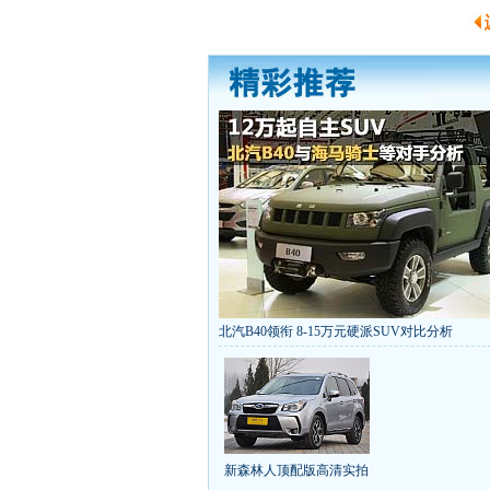
北汽B40领衔 8-15万元硬派SUV对比分析
丰田推八款低价新车 全新RAV4海外售1
[
第九代雅阁/本田新小SUV
大众SUV降12万/
凯越已跌至8折甩卖
6款合资自主车是真的低价
给中国人争气的热销SUV
全新马自达6：海外卖
10万元新车叫板合资
15万买车谁好
8-15万硬派
新森林人顶配版高清实拍
长城2013年新SUV规划曝光
新捷达售价或低于8