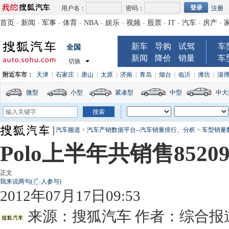
用户名：
密码：
注册
首页
-
新闻
-
军事
-
体育
-
NBA
-
娱乐
-
视频
-
股票
-
IT
-
汽车
-
房产
-
新车
导购
试驾
车
全国
新闻
降价
销量
车
切换
附近车市：
天津
|
石家庄
|
唐山
|
太原
|
济南
|
青岛
|
烟台
|
临沂
|
潍坊
|
淄
微型
小型
紧凑型
中型
中大
汽车频道
>
汽车产销数据平台--汽车销量排行、分析
>
车型销量
Polo上半年共销售8520
正文
我来说两句
(
人参与)
2012年07月17日09:53
来源：
搜狐汽车
作者：综合报