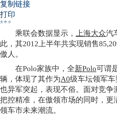
复制链接
打印
大
中
小
乘联会数据显示，
上海
大众
汽
此，其2012上半年共实现销售85,
傲人。
在
Polo
家族中，全
新Polo
可谓是
辆，体现了其作为
A0
级车坛领军车
也异军突起，表现不俗。面对竞争
把控精准，在傲领市场的同时，更
领车市未来潮流。