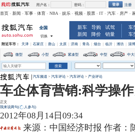
用户名：
密码：
注册
首页
-
新闻
-
军事
-
体育
-
NBA
-
娱乐
-
视频
-
股票
-
IT
-
汽车
-
房产
-
新车
导购
试驾
车
全国
新闻
降价
销量
车
切换
附近车市：
天津
|
石家庄
|
唐山
|
太原
|
济南
|
青岛
|
烟台
|
临沂
|
潍坊
|
淄
微型
小型
紧凑型
中型
中大
汽车频道
>
汽车评论
>
汽车评论
>
产业评论
车企体育营销:科学操
正文
我来说两句
(
人参与)
2012年08月14日09:34
来源：
中国经济时报
作者：