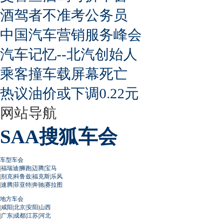
酒驾者不准考公务员
中国汽车营销服务峰会
汽车记忆--北汽创始人
乘客撞车载屏幕死亡
热议油价或下调0.22元
网站导航
SAA搜狐车会
车型车会
|
福瑞迪
|
狮跑
|
迈腾
|
宝马
|
别克
|
科鲁兹
|
福克斯
|
乐风
|
速腾
|
菲亚特
|
奔驰
|
赛拉图
地方车会
|
咸阳
|
北京
|
安阳
|
山西
|
广东
|
成都
|
江苏
|
河北