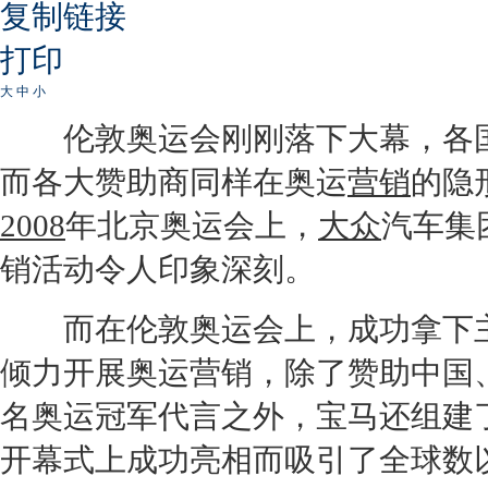
复制链接
打印
大
中
小
伦敦奥运会刚刚落下大幕，各国
而各大赞助商同样在奥运
营销
的隐
2008
年北京奥运会上，
大众
汽车集
销
活动令人印象深刻。
而在伦敦奥运会上，成功拿下主
倾力开展奥运
营销
，除了赞助中国
名奥运冠军代言之外，
宝马
还组建
开幕式上成功亮相而吸引了全球数