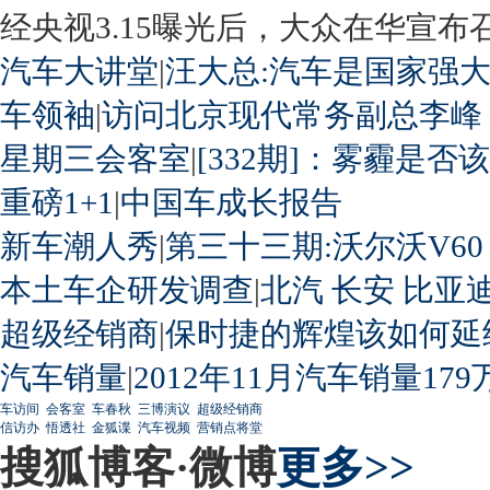
经央视3.15曝光后，大众在华宣布召回
汽车大讲堂
|
汪大总:汽车是国家强
车领袖
|
访问北京现代常务副总李峰
星期三会客室
|
[332期]：雾霾是否
重磅1+1
|
中国车成长报告
新车潮人秀
|
第三十三期:沃尔沃V60
本土车企研发调查
|
北汽
长安
比亚
超级经销商
|
保时捷的辉煌该如何延
汽车销量
|
2012年11月汽车销量179
车访间
会客室
车春秋
三博演议
超级经销商
信访办
悟透社
金狐谍
汽车视频
营销点将堂
搜狐博客·微博
更多>>