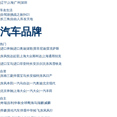
|
辽宁
|
上海
|
广州
|
深圳
车友生活
|
自驾游
|
挑战之旅
|
9421
|
长三角
|
自由人
|
车友天地
汽车品牌
热门
|
进口奔驰
|
进口奥迪
|
讴歌
|
英菲尼迪
|
雷克萨斯
|
东风悦达起亚
|
上海大众斯柯达
|
上海通用别克
|
进口宝马
|
进口菲亚特
|
长安沃尔沃
|
东风雪铁龙
合资
|
东南三菱
|
华晨宝马
|
长安福特
|
东风日产
|
东风本田
|
一汽马自达
|
一汽奥迪
|
北京现代
|
北京奔驰
|
上海大众
|
一汽大众
|
一汽丰田
自主
|
奇瑞
|
吉利
|
华泰
|
全球鹰
|
海马
|
瑞麒
|
威麟
|
帝豪
|
英伦汽车
|
华晨中华
|
哈飞
|
东风风行