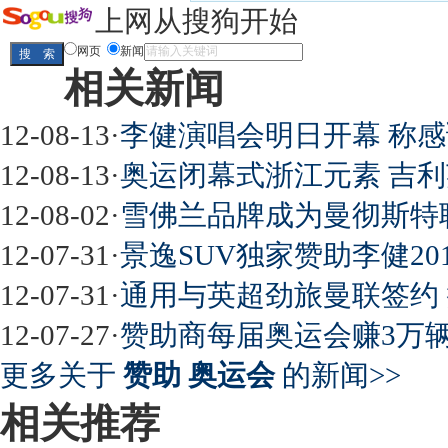
全新胜达23日上市
秒杀日系的SUV
大众6万
上网从搜狗开始
最高法解释：醉驾毒驾发生交通事故 交强险应
网页
新闻
相关新闻
屌丝必看世界末日逃亡车
12-08-13
·
李健演唱会明日开幕 称感
12-08-13
·
奥运闭幕式浙江元素 吉利
12-08-02
·
雪佛兰品牌成为曼彻斯特
最强山寨 又奥迪又奔驰
12-07-31
·
景逸SUV独家赞助李健20
12-07-31
·
通用与英超劲旅曼联签约 
12-07-27
·
赞助商每届奥运会赚3万辆
超速事故紧急救命操作
更多关于
赞助 奥运会
的新闻>>
相关推荐