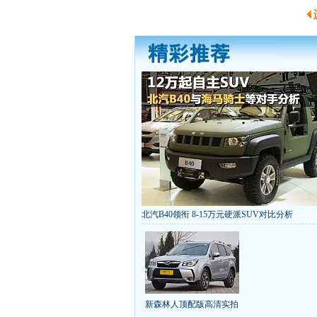
北汽B40领衔 8-15万元硬派SUV对比分析
丰田推八款低价新车 全新RAV4海外售1
[
第九代雅阁/本田新小SUV
大众SUV降12万/
凯越已跌至8折甩卖
6款合资自主车是真的低价
给中国人争气的热销SUV
全新马自达6：海外卖
10万元新车叫板合资
15万买车谁好
8-15万硬派
新森林人顶配版高清实拍
长城2013年新SUV规划曝光
新捷达售价或低于8