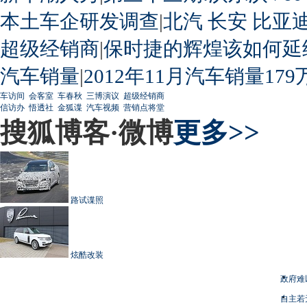
本土车企研发调查
|
北汽
长安
比亚
超级经销商
|
保时捷的辉煌该如何延
汽车销量
|
2012年11月汽车销量179
车访间
会客室
车春秋
三博演议
超级经销商
信访办
悟透社
金狐谍
汽车视频
营销点将堂
搜狐博客·微博
更多>>
路试谍照
炫酷改装
政府难
自主若