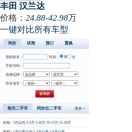
丰田 汉兰达
价格：
24.88-42.98
万
一键对比所有车型
询价
试驾
预订
置换
您的姓名：
性别：
男
女
手机号码：
选择品牌：
所在省市：
相关二手车
同价位二手车
更多>>
价格>
3万以内
3-5万
5-10万
10-15万
15-20万
里程>
1万公里以内
1-3万公里
3-6万公里