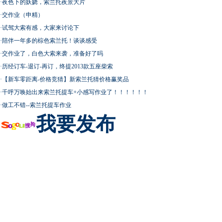
·
夜色下的妖娆，索兰托夜景大片
·
交作业（申精）
·
试驾大索有感，大家来讨论下
·
陪伴一年多的棕色索兰托！谈谈感受
·
交作业了，白色大索来袭，准备好了吗
·
历经订车-退订-再订，终提2013款五座柴索
·
【新车零距离-价格竞猜】新索兰托猜价格赢奖品
·
千呼万唤始出来索兰托提车+小感写作业了！！！！！！
·
做工不错--索兰托提车作业
我要发布