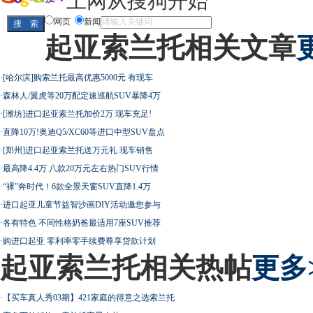
上网从搜狗开始
最高法解释：醉驾毒驾发生交通事故 交强险应
网页
新闻
起亚索兰托相关文章
屌丝必看世界末日逃亡车
·
[哈尔滨]购索兰托最高优惠5000元 有现车
·
森林人/翼虎等20万配定速巡航SUV暴降4万
·
[潍坊]进口起亚索兰托加价2万 现车充足!
·
直降10万!奥迪Q5/XC60等进口中型SUV盘点
最强山寨 又奥迪又奔驰
·
[郑州]进口起亚索兰托送万元礼 现车销售
·
最高降4.4万 八款20万元左右热门SUV行情
·
“裸”奔时代！6款全景天窗SUV直降1.4万
·
进口起亚儿童节益智沙画DIY活动邀您参与
·
各有特色 不同性格奶爸最适用7座SUV推荐
超速事故紧急救命操作
·
购进口起亚 零利率零手续费尊享贷款计划
起亚索兰托相关热帖
更多
·
【买车真人秀03期】421家庭的得意之选索兰托