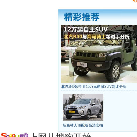
北汽B40领衔 8-15万元硬派SUV对比分析
丰田推八款低价新车 全新RAV4海外售1
[
第九代雅阁/本田新小SUV
大众SUV降12万/
凯越已跌至8折甩卖
6款合资自主车是真的低价
给中国人争气的热销SUV
全新马自达6：海外卖
10万元新车叫板合资
15万买车谁好
8-15万硬派
新森林人顶配版高清实拍
长城2013年新SUV规划曝光
新捷达售价或低于8
全新胜达23日上市
秒杀日系的SUV
大众6万