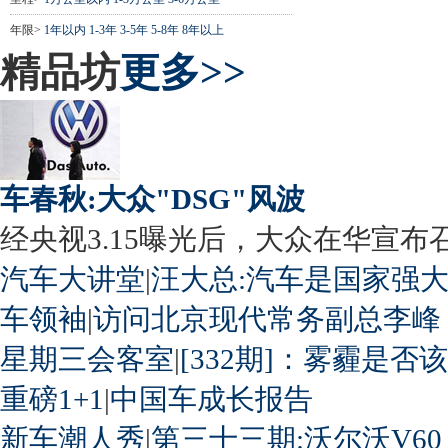
年限>
1年以内
1-3年
3-5年
5-8年
8年以上
精品坊
更多>>
车春秋:大众"DSG"风波
经央视3.15曝光后，大众在华宣布召回
汽车大讲堂
|
汪大总:汽车是国家强
车领袖
|
访问北京现代常务副总李峰
星期三会客室
|
[332期]：雾霾是否
重磅1+1
|
中国车成长报告
新车潮人秀
|
第三十三期:沃尔沃V60