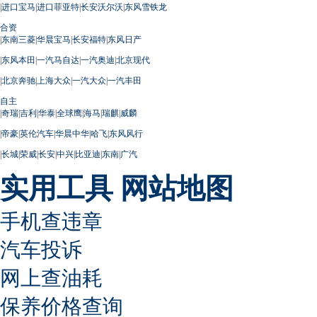
|
进口宝马
|
进口菲亚特
|
长安沃尔沃
|
东风雪铁龙
合资
|
东南三菱
|
华晨宝马
|
长安福特
|
东风日产
|
东风本田
|
一汽马自达
|
一汽奥迪
|
北京现代
|
北京奔驰
|
上海大众
|
一汽大众
|
一汽丰田
自主
|
奇瑞
|
吉利
|
华泰
|
全球鹰
|
海马
|
瑞麒
|
威麟
|
帝豪
|
英伦汽车
|
华晨中华
|
哈飞
|
东风风行
|
长城
|
荣威
|
长安
|
中兴
|
比亚迪
|
东南
|
广汽
实用工具
网站地图
手机查违章
汽车投诉
网上查油耗
保养价格查询