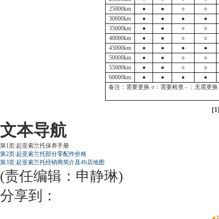
25000km
●
●
○
○
30000km
●
●
●
●
35000km
●
●
○
○
40000km
●
●
○
○
45000km
●
●
●
●
50000km
●
●
○
○
55000km
●
●
○
○
60000km
●
●
●
●
备注：需要更换 ○：需要检查 - ：无需
[1
文本导航
第1页:起亚索兰托保养手册
第2页:起亚索兰托部分零配件价格
第3页:起亚索兰托经销商简介及4S店地图
(责任编辑：申静琳)
分享到：