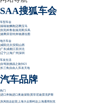
SAA搜狐车会
车型车会
|
福瑞迪
|
狮跑
|
迈腾
|
宝马
|
别克
|
科鲁兹
|
福克斯
|
乐风
|
速腾
|
菲亚特
|
奔驰
|
赛拉图
地方车会
|
咸阳
|
北京
|
安阳
|
山西
|
广东
|
成都
|
江苏
|
河北
|
辽宁
|
上海
|
广州
|
深圳
车友生活
|
自驾游
|
挑战之旅
|
9421
|
长三角
|
自由人
|
车友天地
汽车品牌
热门
|
进口奔驰
|
进口奥迪
|
讴歌
|
英菲尼迪
|
雷克萨斯
|
东风悦达起亚
|
上海大众斯柯达
|
上海通用别克