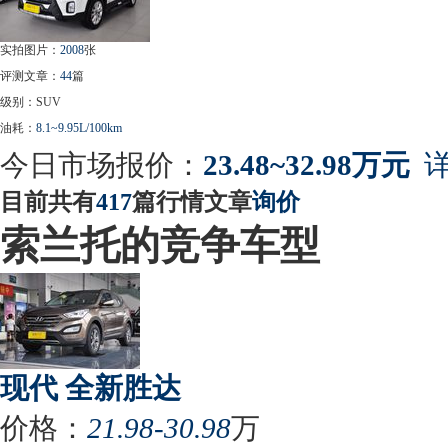
实拍图片：
2008
张
评测文章：
44
篇
级别：SUV
油耗：
8.1~9.95L/100km
今日市场报价：
23.48~32.98万元
详
目前共有
417
篇行情文章
询价
索兰托的竞争车型
现代 全新胜达
价格：
21.98-30.98
万