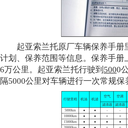
起亚索兰托
原厂车辆保养手册
计划、保养范围等信息。保养手册
6万公里。
起亚索兰托
行驶到
500
0
隔
500
0公里对车辆进行一次常规保
空气
空调
行驶里程
机油
机滤
滤清器
滤清器
5000km
●
●
-
-
10000km
●
●
○
○
15000km
●
●
●
●
20000km
●
●
○
○