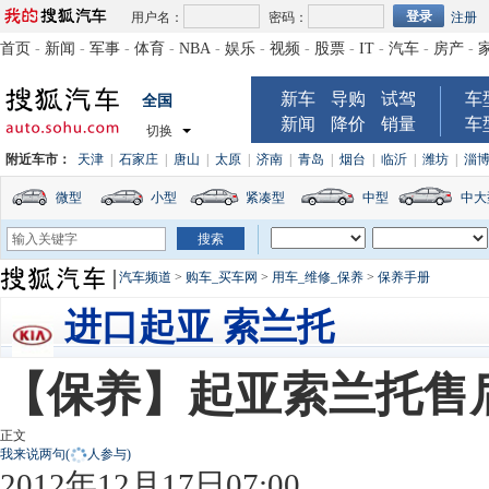
用户名：
密码：
注册
首页
-
新闻
-
军事
-
体育
-
NBA
-
娱乐
-
视频
-
股票
-
IT
-
汽车
-
房产
-
新车
导购
试驾
车
全国
新闻
降价
销量
车
切换
附近车市：
天津
|
石家庄
|
唐山
|
太原
|
济南
|
青岛
|
烟台
|
临沂
|
潍坊
|
淄
微型
小型
紧凑型
中型
中大
汽车频道
>
购车_买车网
>
用车_维修_保养
>
保养手册
进口起亚 索兰托
【保养】起亚索兰托售后
正文
我来说两句
(
人参与)
2012年12月17日07:00