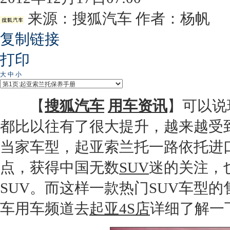
来源：
搜狐汽车
作者：杨帆
复制链接
打印
大
中
小
【
搜狐汽车
用车资讯
】可以说
都比以往有了很大提升，越来越受
当家车型，
起亚索兰托
一路依托进
点，获得中国无数
SUV
迷的关注，也
SUV
。而这样一款热门
SUV
车型的
车用车频道去
起亚
4S店
详细了解一