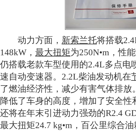
动力方面，
新索兰托
将搭载2.4
148kW，
最大扭矩
为250N•m，
仍搭载老款车型使用的2.4L多点电
速自动变速器。2.2L柴油
发动机
在
了燃油经济性，减少有害气体排放
降低了车身的高度，增加了安全性
还将在年末引进动力强劲的R2.4 G
最大扭矩
24.7 kg•m，百公里综合油