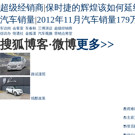
超级经销商
|
保时捷的辉煌该如何延
汽车销量
|
2012年11月汽车销量179
车访间
会客室
车春秋
三博演议
超级经销商
信访办
悟透社
金狐谍
汽车视频
营销点将堂
搜狐博客·微博
更多>>
路试谍照
炫酷改装
政府难
自主若
协管员
电动公