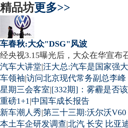
精品坊
更多>>
车春秋:大众"DSG"风波
经央视3.15曝光后，大众在华宣布召回
汽车大讲堂
|
汪大总:汽车是国家强
车领袖
|
访问北京现代常务副总李峰
星期三会客室
|
[332期]：雾霾是否
重磅1+1
|
中国车成长报告
新车潮人秀
|
第三十三期:沃尔沃V60
本土车企研发调查
|
北汽
长安
比亚