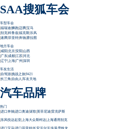
SAA搜狐车会
车型车会
|
福瑞迪
|
狮跑
|
迈腾
|
宝马
|
别克
|
科鲁兹
|
福克斯
|
乐风
|
速腾
|
菲亚特
|
奔驰
|
赛拉图
地方车会
|
咸阳
|
北京
|
安阳
|
山西
|
广东
|
成都
|
江苏
|
河北
|
辽宁
|
上海
|
广州
|
深圳
车友生活
|
自驾游
|
挑战之旅
|
9421
|
长三角
|
自由人
|
车友天地
汽车品牌
热门
|
进口奔驰
|
进口奥迪
|
讴歌
|
英菲尼迪
|
雷克萨斯
|
东风悦达起亚
|
上海大众斯柯达
|
上海通用别克
|
进口宝马
|
进口菲亚特
|
长安沃尔沃
|
东风雪铁龙