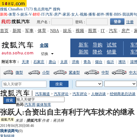
搜狐
ChinaRen
17173
焦点房地产
搜狗
新闻
-
体育
-
S
-
娱乐
-
V
-
财经
-
IT
-
汽车
-
房产
-
家居
-
女人
-
视频
-
播客
-
邮件
-
博客
-
BBS
-
我说两句
用户名：
密码：
注册
首页
-
新闻
-
军事
-
体育
-
NBA
-
娱乐
-
视频
-
股票
-
IT
-
汽车
-
房产
-
新车
导购
试驾
车
全国
新闻
降价
销量
车
切换
附近车市：
天津
|
石家庄
|
唐山
|
太原
|
济南
|
青岛
|
烟台
|
临沂
|
潍坊
|
淄
微型
小型
紧凑型
中型
中大
汽车频道
>
汽车评论
>
汽车评论
>
人物访谈
>
经销商老总访谈
热词:
汽车周
媒体智库
张跃人:合资出自主有利于汽车技术的继承
来源：
搜狐汽车
作者：蒋洪林
2011年04月20日08:46
我来说两句
(
0
)
复制链接