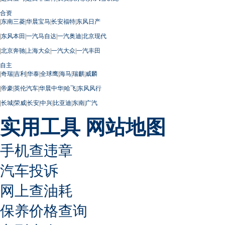
合资
|
东南三菱
|
华晨宝马
|
长安福特
|
东风日产
|
东风本田
|
一汽马自达
|
一汽奥迪
|
北京现代
|
北京奔驰
|
上海大众
|
一汽大众
|
一汽丰田
自主
|
奇瑞
|
吉利
|
华泰
|
全球鹰
|
海马
|
瑞麒
|
威麟
|
帝豪
|
英伦汽车
|
华晨中华
|
哈飞
|
东风风行
|
长城
|
荣威
|
长安
|
中兴
|
比亚迪
|
东南
|
广汽
实用工具
网站地图
手机查违章
汽车投诉
网上查油耗
保养价格查询