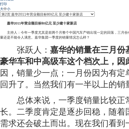
打印
大
中
小
嘉华
年营业额目标
亿元
至少建十家新店
2011
80
主持人：今年一季度尤其是前两个月整个中国
汽车产销
出现一定的回落，三月份
量还是不能令人满意。
嘉华
集团一季度的销量情况怎么样？
张跃人：
嘉华
的销量在三月份
豪华车
和
中高级车
这个档次上，因
因，销量少一点；一月份因为有定
回升了。当然我们有一半以上的销
总体来说，一季度销量比较正常
长。二季度肯定是逐步回稳，随着
需求还会破土而出。现在我们看到