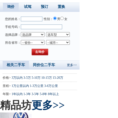
询价
试驾
预订
置换
您的姓名：
性别：
男
女
手机号码：
选择品牌：
所在省市：
相关二手车
同价位二手车
更多>>
价格>
3万以内
3-5万
5-10万
10-15万
15-20万
里程>
1万公里以内
1-3万公里
3-6万公里
年限>
1年以内
1-3年
3-5年
5-8年
8年以上
精品坊
更多>>