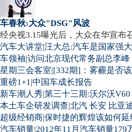
车春秋:大众"DSG"风波
经央视3.15曝光后，大众在华宣布召回
汽车大讲堂
|
汪大总:汽车是国家强
车领袖
|
访问北京现代常务副总李峰
星期三会客室
|
[332期]：雾霾是否
重磅1+1
|
中国车成长报告
新车潮人秀
|
第三十三期:沃尔沃V60
本土车企研发调查
|
北汽
长安
比亚
超级经销商
|
保时捷的辉煌该如何延
汽车销量
|
2012年11月汽车销量179