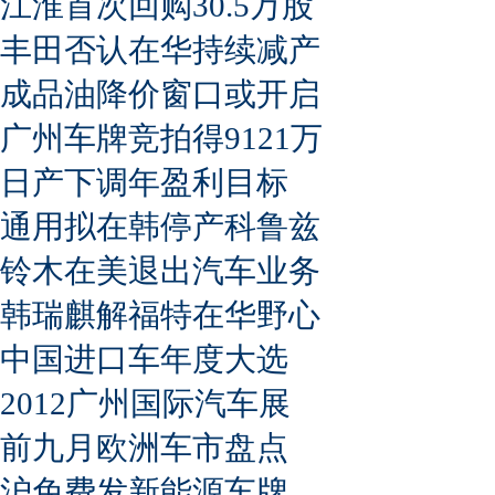
江淮首次回购30.5万股
丰田否认在华持续减产
成品油降价窗口或开启
广州车牌竞拍得9121万
日产下调年盈利目标
通用拟在韩停产科鲁兹
铃木在美退出汽车业务
韩瑞麒解福特在华野心
中国进口车年度大选
2012广州国际汽车展
前九月欧洲车市盘点
沪免费发新能源车牌