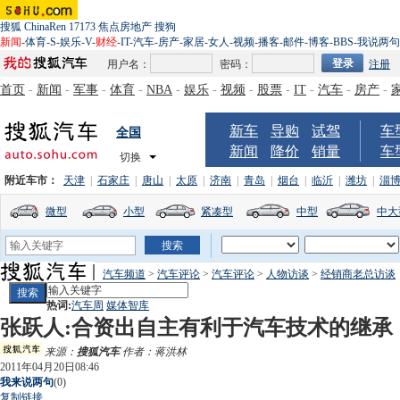
搜狐
ChinaRen
17173
焦点房地产
搜狗
新闻
-
体育
-
S
-
娱乐
-
V
-
财经
-
IT
-
汽车
-
房产
-
家居
-
女人
-
视频
-
播客
-
邮件
-
博客
-
BBS
-
我说两句
用户名：
密码：
注册
首页
-
新闻
-
军事
-
体育
-
NBA
-
娱乐
-
视频
-
股票
-
IT
-
汽车
-
房产
-
新车
导购
试驾
车
全国
新闻
降价
销量
车
切换
附近车市：
天津
|
石家庄
|
唐山
|
太原
|
济南
|
青岛
|
烟台
|
临沂
|
潍坊
|
淄
微型
小型
紧凑型
中型
中大
汽车频道
>
汽车评论
>
汽车评论
>
人物访谈
>
经销商老总访谈
热词:
汽车周
媒体智库
张跃人:合资出自主有利于汽车技术的继承
来源：
搜狐汽车
作者：蒋洪林
2011年04月20日08:46
我来说两句
(
0
)
复制链接