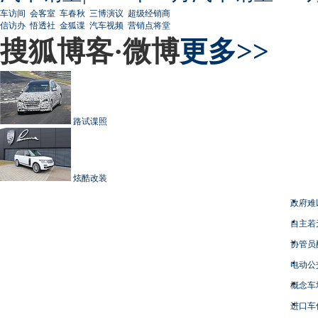
车访间
会客室
车春秋
三博演议
超级经销商
信访办
悟透社
金狐谍
汽车视频
营销点将堂
搜狐博客·微博
更多>>
路试谍照
炫酷改装
政府难
自主若
协管员
电动公
概念车
进口车