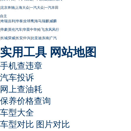
|
北京奔驰
|
上海大众
|
一汽大众
|
一汽丰田
自主
|
奇瑞
|
吉利
|
华泰
|
全球鹰
|
海马
|
瑞麒
|
威麟
|
帝豪
|
英伦汽车
|
华晨中华
|
哈飞
|
东风风行
|
长城
|
荣威
|
长安
|
中兴
|
比亚迪
|
东南
|
广汽
实用工具
网站地图
手机查违章
汽车投诉
网上查油耗
保养价格查询
车型大全
车型对比
图片对比