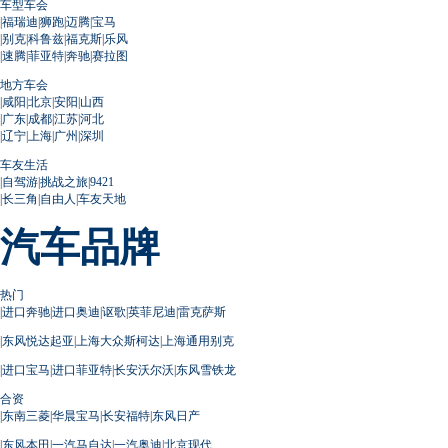
车型车会
|
福瑞迪
|
狮跑
|
迈腾
|
宝马
|
别克
|
科鲁兹
|
福克斯
|
乐风
|
速腾
|
菲亚特
|
奔驰
|
赛拉图
地方车会
|
咸阳
|
北京
|
安阳
|
山西
|
广东
|
成都
|
江苏
|
河北
|
辽宁
|
上海
|
广州
|
深圳
车友生活
|
自驾游
|
挑战之旅
|
9421
|
长三角
|
自由人
|
车友天地
汽车品牌
热门
|
进口奔驰
|
进口奥迪
|
讴歌
|
英菲尼迪
|
雷克萨斯
|
东风悦达起亚
|
上海大众斯柯达
|
上海通用别克
|
进口宝马
|
进口菲亚特
|
长安沃尔沃
|
东风雪铁龙
合资
|
东南三菱
|
华晨宝马
|
长安福特
|
东风日产
|
东风本田
|
一汽马自达
|
一汽奥迪
|
北京现代