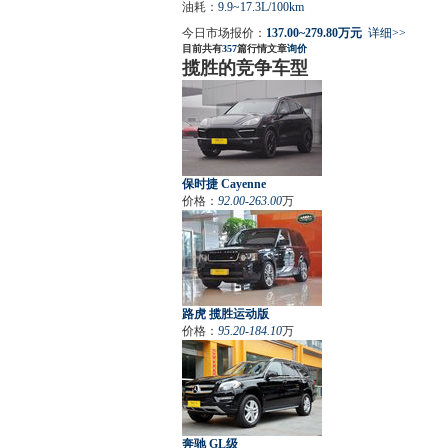
油耗：
9.9~17.3L/100km
今日市场报价：
137.00~279.80万元
详细>>
目前共有
357
篇行情文章
询价
揽胜的竞争车型
保时捷 Cayenne
价格：
92.00-263.00
万
路虎 揽胜运动版
价格：
95.20-184.10
万
奔驰 GL级