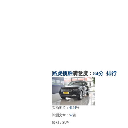
路虎
揽胜
满意度：
84分
排行
实拍图片：
4124
张
评测文章：
52
篇
级别：SUV