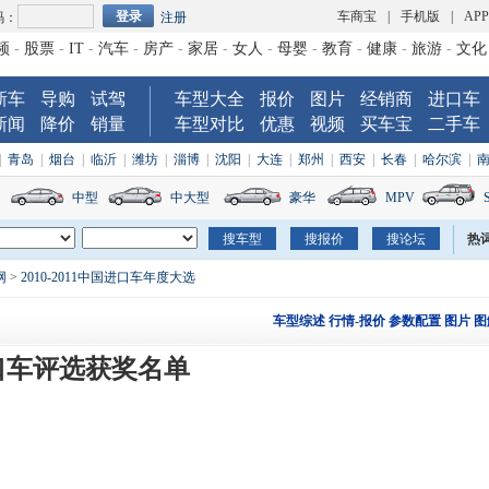
车商宝
|
手机版
|
AP
码：
注册
频
-
股票
-
IT
-
汽车
-
房产
-
家居
-
女人
-
母婴
-
教育
-
健康
-
旅游
-
文化
新车
导购
试驾
车型大全
报价
图片
经销商
进口车
新闻
降价
销量
车型对比
优惠
视频
买车宝
二手车
|
青岛
|
烟台
|
临沂
|
潍坊
|
淄博
|
沈阳
|
大连
|
郑州
|
西安
|
长春
|
哈尔滨
|
中型
中大型
豪华
MPV
热
网
>
2010-2011中国进口车年度大选
车型综述
行情-报价
参数配置
图片
图
年进口车评选获奖名单