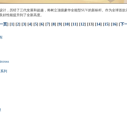
计，历经了三代发展和超越，将树立顶级豪华全能型SUV的新标杆。作为全球首款采
良好性能提升到了全新高度。
一页
] [
1
] [
2
] [
3
] [
4
] [
5
] [
6
] [
7
] [
8
] [
9
] [
10
] [
11
] [
12
] [13] [
14
] [
15
] [
16
] [
下
车
ross
S系列
俊