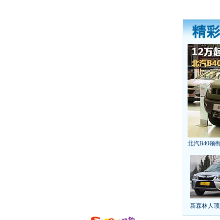
北汽B40领衔
丰田推八款
[
第九代雅阁
凯越已跌至
给中国人争
10万元新车
新森林人顶
长城2013
全新胜达23