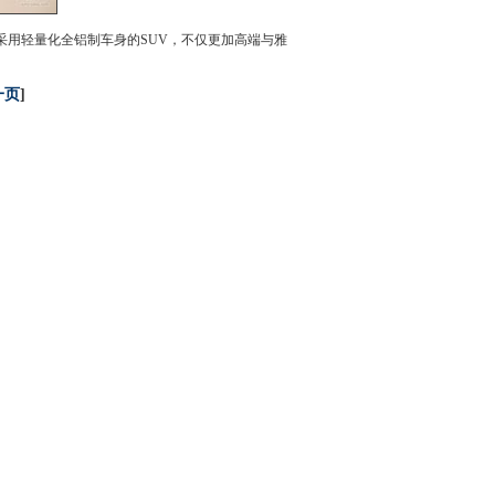
用轻量化全铝制车身的SUV，不仅更加高端与雅
一页
]