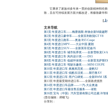
它秉承了家族40多年来一贯的创新精神和经典设
致，且在可持续发展方面大幅改进，将极致豪华和
[
上
文本导航
第1页:年度进口车——梅赛德斯-奔驰全新M级越野
第2页:年度进口豪华车——全新宾利欧陆GT V8
第3页:年度进口跑车——奥迪 RS5 Coupe
第4页:年度进口MPV——大众中国 夏朗
第5页:年度进口SUV——全新英菲尼迪JX
第6页:年度进口车·城市拓界奖——全新雪铁龙C4 Airc
第7页:年度进口车·风尚设计奖——DS5
第8页:年度进口车·低碳环保奖——全新雷克萨斯E
第9页:年度进口车·驾驶乐趣奖——MINI COUPE
第10页:年度进口车·典雅风范奖——捷豹XJ
第11页:年度进口车·炫酷乐活奖——斯巴鲁XV
第12页:年度进口车·用户口碑奖——全新BWM 3系
第13页:年度最受期待进口车——全新路虎揽胜
第14页:年度进口车品牌——一汽-大众奥迪
第15页:年度进口车最佳售后服务——讴歌
第16页:宝马（中国）汽车贸易有限公司总裁 许智
(责任编辑：师晓飞)
分享到：