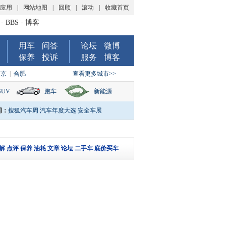
P应用
|
网站地图
|
回顾
|
滚动
|
收藏首页
-
BBS
-
博客
用车
问答
论坛
微博
保养
投诉
服务
博客
南京
|
合肥
查看更多城市>>
SUV
跑车
新能源
词：
搜狐汽车周
汽车年度大选
安全车展
解
点评
保养
油耗
文章
论坛
二手车
底价买车