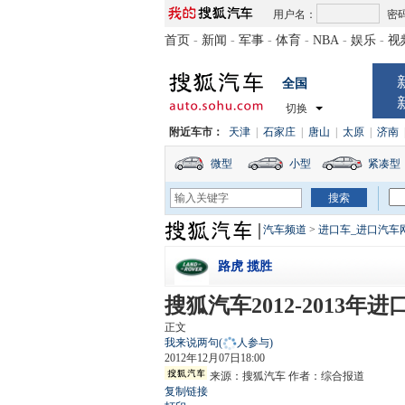
用户名：
密
首页
-
新闻
-
军事
-
体育
-
NBA
-
娱乐
-
视
全国
切换
附近车市：
天津
|
石家庄
|
唐山
|
太原
|
济南
微型
小型
紧凑型
汽车频道
>
进口车_进口汽车
路虎 揽胜
搜狐汽车2012-2013
正文
我来说两句
(
人参与)
2012年12月07日18:00
来源：
搜狐汽车
作者：综合报道
复制链接