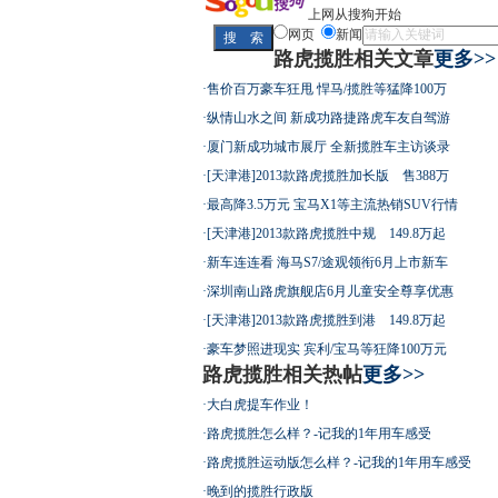
最高法解释
上网从搜狗开始
网页
新闻
路虎揽胜相关文章
更多>>
·
售价百万豪车狂甩 悍马/揽胜等猛降100万
屌丝必看世
·
纵情山水之间 新成功路捷路虎车友自驾游
·
厦门新成功城市展厅 全新揽胜车主访谈录
·
[天津港]2013款路虎揽胜加长版 售388万
·
最高降3.5万元 宝马X1等主流热销SUV行情
·
[天津港]2013款路虎揽胜中规 149.8万起
最强山寨 
·
新车连连看 海马S7/途观领衔6月上市新车
·
深圳南山路虎旗舰店6月儿童安全尊享优惠
·
[天津港]2013款路虎揽胜到港 149.8万起
·
豪车梦照进现实 宾利/宝马等狂降100万元
路虎揽胜相关热帖
更多>>
超速事故紧
·
大白虎提车作业！
·
路虎揽胜怎么样？-记我的1年用车感受
·
路虎揽胜运动版怎么样？-记我的1年用车感受
·
晚到的揽胜行政版