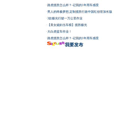
·
路虎揽胜怎么样？-记我的1年用车感受
·
男人的终极梦想,定制揽胜行政中国红创世加长版
·
3款极光行驶一万公里作业
·
【美女媳妇当车模】揽胜极光
·
大白虎提车作业！
·
路虎揽胜怎么样？-记我的1年用车感受
我要发布