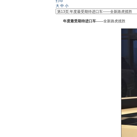
打印
大
中
小
年度最受期待进口车——
全新路虎揽胜