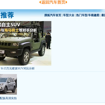
搜狐汽车首页
|
车型大全
|
热门车型/车模趣图
|
最
 8-15万元硬派SUV对比分析
低价新车 全新RAV4海外售14万
/本田新小SUV
大众SUV降12万/十车狂跌
]
8折甩卖
6款合资自主车是真的低价吗？
气的热销SUV
全新马自达6：海外卖13万
叫板合资
15万买车谁好
8-15万硬派SUV
配版高清实拍
年新SUV规划曝光
新捷达售价或低于8.5万
日上市
秒杀日系的SUV
大众6万低价车