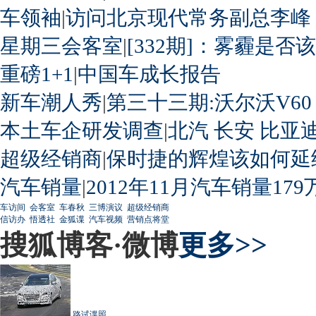
车领袖
|
访问北京现代常务副总李峰
星期三会客室
|
[332期]：雾霾是否
重磅1+1
|
中国车成长报告
新车潮人秀
|
第三十三期:沃尔沃V60
本土车企研发调查
|
北汽
长安
比亚
超级经销商
|
保时捷的辉煌该如何延
汽车销量
|
2012年11月汽车销量179
车访间
会客室
车春秋
三博演议
超级经销商
信访办
悟透社
金狐谍
汽车视频
营销点将堂
搜狐博客·微博
更多>>
路试谍照