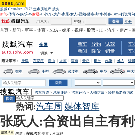
搜狐
ChinaRen
17173
焦点房地产
搜狗
新闻
-
体育
-
S
-
娱乐
-
V
-
财经
-
IT
-
汽车
-
房产
-
家居
-
女人
-
视频
-
播客
-
邮件
-
博客
-
BBS
-
我说两句
用户名：
密码：
注册
首页
-
新闻
-
军事
-
体育
-
NBA
-
娱乐
-
视频
-
股票
-
IT
-
汽车
-
房产
-
新车
导购
试驾
车
全国
新闻
降价
销量
车
切换
附近车市：
天津
|
石家庄
|
唐山
|
太原
|
济南
|
青岛
|
烟台
|
临沂
|
潍坊
|
淄
微型
小型
紧凑型
中型
中大
汽车频道
>
汽车评论
>
汽车评论
>
人物访谈
>
经销商老总访谈
热词:
汽车周
媒体智库
张跃人:合资出自主有
来源：
搜狐汽车
作者：蒋洪林