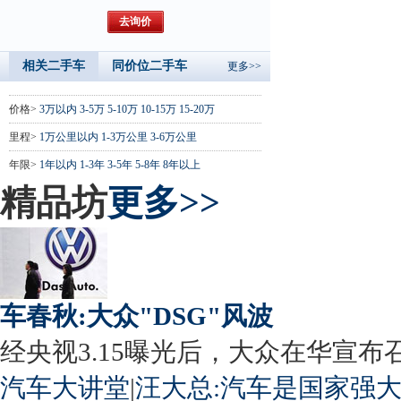
相关二手车
同价位二手车
更多>>
价格>
3万以内
3-5万
5-10万
10-15万
15-20万
里程>
1万公里以内
1-3万公里
3-6万公里
年限>
1年以内
1-3年
3-5年
5-8年
8年以上
精品坊
更多>>
车春秋:大众"DSG"风波
经央视3.15曝光后，大众在华宣布召回
汽车大讲堂
|
汪大总:汽车是国家强