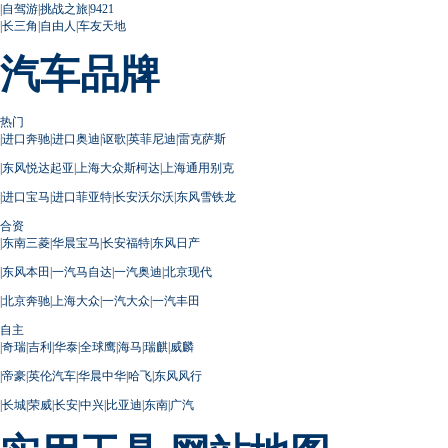
|
自驾游
|
挑战之旅
|
9421
|
长三角
|
自由人
|
车友天地
汽车品牌
热门
|
进口奔驰
|
进口奥迪
|
讴歌
|
英菲尼迪
|
雷克萨斯
|
东风悦达起亚
|
上海大众斯柯达
|
上海通用别克
|
进口宝马
|
进口菲亚特
|
长安沃尔沃
|
东风雪铁龙
合资
|
东南三菱
|
华晨宝马
|
长安福特
|
东风日产
|
东风本田
|
一汽马自达
|
一汽奥迪
|
北京现代
|
北京奔驰
|
上海大众
|
一汽大众
|
一汽丰田
自主
|
奇瑞
|
吉利
|
华泰
|
全球鹰
|
海马
|
瑞麒
|
威麟
|
帝豪
|
英伦汽车
|
华晨中华
|
哈飞
|
东风风行
|
长城
|
荣威
|
长安
|
中兴
|
比亚迪
|
东南
|
广汽