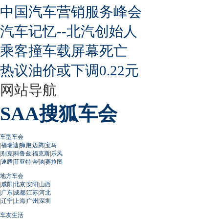
中国汽车营销服务峰会
汽车记忆--北汽创始人
乘客撞车载屏幕死亡
热议油价或下调0.22元
网站导航
SAA搜狐车会
车型车会
|
福瑞迪
|
狮跑
|
迈腾
|
宝马
|
别克
|
科鲁兹
|
福克斯
|
乐风
|
速腾
|
菲亚特
|
奔驰
|
赛拉图
地方车会
|
咸阳
|
北京
|
安阳
|
山西
|
广东
|
成都
|
江苏
|
河北
|
辽宁
|
上海
|
广州
|
深圳
车友生活