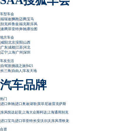
SAA搜狐车会
车型车会
|
福瑞迪
|
狮跑
|
迈腾
|
宝马
|
别克
|
科鲁兹
|
福克斯
|
乐风
|
速腾
|
菲亚特
|
奔驰
|
赛拉图
地方车会
|
咸阳
|
北京
|
安阳
|
山西
|
广东
|
成都
|
江苏
|
河北
|
辽宁
|
上海
|
广州
|
深圳
车友生活
|
自驾游
|
挑战之旅
|
9421
|
长三角
|
自由人
|
车友天地
汽车品牌
热门
|
进口奔驰
|
进口奥迪
|
讴歌
|
英菲尼迪
|
雷克萨斯
|
东风悦达起亚
|
上海大众斯柯达
|
上海通用别克
|
进口宝马
|
进口菲亚特
|
长安沃尔沃
|
东风雪铁龙
合资