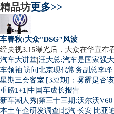
精品坊
更多>>
车春秋:大众"DSG"风波
经央视3.15曝光后，大众在华宣布召回
汽车大讲堂
|
汪大总:汽车是国家强
车领袖
|
访问北京现代常务副总李峰
星期三会客室
|
[332期]：雾霾是否
重磅1+1
|
中国车成长报告
新车潮人秀
|
第三十三期:沃尔沃V60
本土车企研发调查
|
北汽
长安
比亚