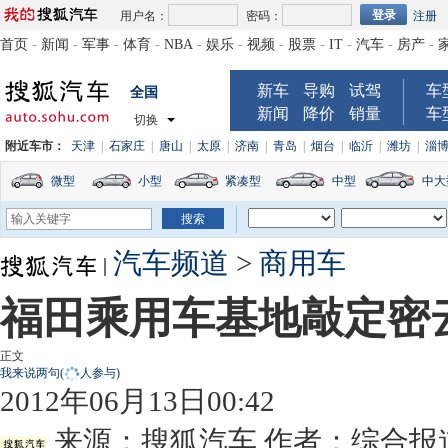
用户名：
密码：
注册
首页
-
新闻
-
军事
-
体育
-
NBA
-
娱乐
-
视频
-
股票
-
IT
-
汽车
-
房产
-
新车
导购
试驾
车
全国
新闻
降价
销量
车
切换
附近车市：
天津
|
石家庄
|
唐山
|
太原
|
济南
|
青岛
|
烟台
|
临沂
|
潍坊
|
淄
微型
小型
紧凑型
中型
中大
汽车频道
>
商用车
福田乘用车基地敲定密云
正文
我来说两句
(
人参与)
2012年06月13日00:42
来源：
搜狐汽车
作者：综合报