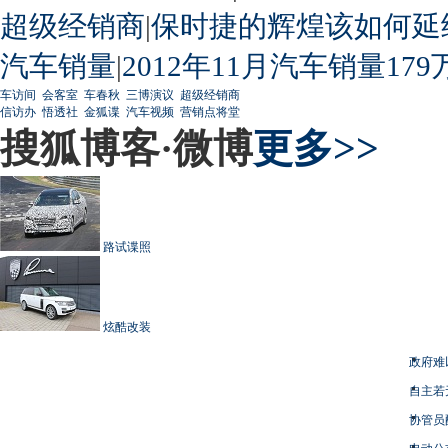
超级经销商
|
保时捷的辉煌该如何延
汽车销量
|
2012年11月汽车销量179
车访间
会客室
车春秋
三博演议
超级经销商
信访办
悟透社
金狐谍
汽车视频
营销点将堂
搜狐博客·微博
更多>>
路试谍照
炫酷改装
政府难
自主若
协管员