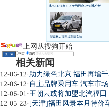
北汽B40领衔 8-15万元硬派SUV对比分析
丰田推八款低价新车 全新RAV4海外售1
[
第九代雅阁/本田新小SUV
大众SUV降12万/
凯越已跌至8折甩卖
6款合资自主车是真的低价
给中国人争气的热销SUV
全新马自达6：海外卖
10万元新车叫板合资
15万买车谁好
8-15万硬派
新森林人顶配版高清实拍
长城2013年新SUV规划曝光
新捷达售价或低于8
全新胜达23日上市
秒杀日系的SUV
大众6万
上网从搜狗开始
最高法解释：醉驾毒驾发生交通事故 交强险应
网页
新闻
相关新闻
屌丝必看世界末日逃亡车
12-06-12
·
助力绿色北京 福田再增千
12-06-12
·
自主品牌乘用车 汽车市
12-06-01
·
王朝云或将加盟北汽福田
最强山寨 又奥迪又奔驰
12-05-23
·
[天津]福田风景本月特价车 