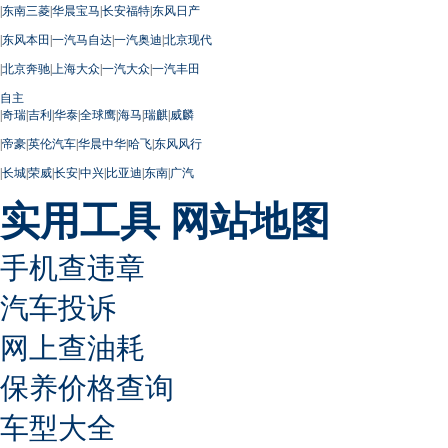
|
东南三菱
|
华晨宝马
|
长安福特
|
东风日产
|
东风本田
|
一汽马自达
|
一汽奥迪
|
北京现代
|
北京奔驰
|
上海大众
|
一汽大众
|
一汽丰田
自主
|
奇瑞
|
吉利
|
华泰
|
全球鹰
|
海马
|
瑞麒
|
威麟
|
帝豪
|
英伦汽车
|
华晨中华
|
哈飞
|
东风风行
|
长城
|
荣威
|
长安
|
中兴
|
比亚迪
|
东南
|
广汽
实用工具
网站地图
手机查违章
汽车投诉
网上查油耗
保养价格查询
车型大全