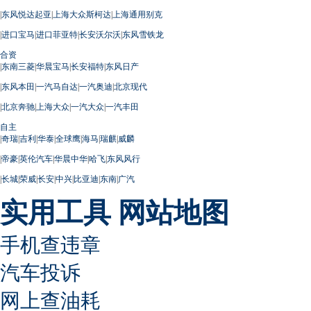
|
东风悦达起亚
|
上海大众斯柯达
|
上海通用别克
|
进口宝马
|
进口菲亚特
|
长安沃尔沃
|
东风雪铁龙
合资
|
东南三菱
|
华晨宝马
|
长安福特
|
东风日产
|
东风本田
|
一汽马自达
|
一汽奥迪
|
北京现代
|
北京奔驰
|
上海大众
|
一汽大众
|
一汽丰田
自主
|
奇瑞
|
吉利
|
华泰
|
全球鹰
|
海马
|
瑞麒
|
威麟
|
帝豪
|
英伦汽车
|
华晨中华
|
哈飞
|
东风风行
|
长城
|
荣威
|
长安
|
中兴
|
比亚迪
|
东南
|
广汽
实用工具
网站地图
手机查违章
汽车投诉
网上查油耗