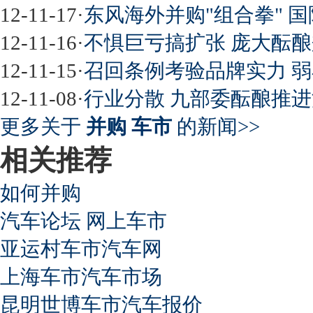
12-11-17
·
东风海外并购"组合拳" 
最强山寨 又奥迪又奔驰
12-11-16
·
不惧巨亏搞扩张 庞大酝
12-11-15
·
召回条例考验品牌实力 
12-11-08
·
行业分散 九部委酝酿推
超速事故紧急救命操作
更多关于
并购 车市
的新闻>>
相关推荐
如何并购
汽车论坛 网上车市
亚运村车市汽车网
上海车市汽车市场
昆明世博车市汽车报价