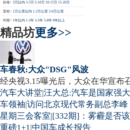
价格>
3万以内
3-5万
5-10万
10-15万
15-20万
里程>
1万公里以内
1-3万公里
3-6万公里
年限>
1年以内
1-3年
3-5年
5-8年
8年以上
精品坊
更多>>
车春秋:大众"DSG"风波
经央视3.15曝光后，大众在华宣布召回
汽车大讲堂
|
汪大总:汽车是国家强
车领袖
|
访问北京现代常务副总李峰
星期三会客室
|
[332期]：雾霾是否
重磅1+1
|
中国车成长报告