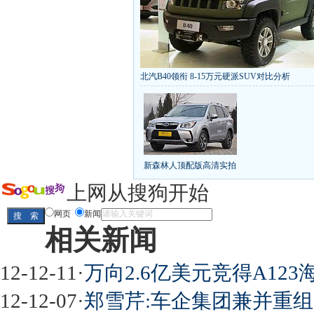
北汽B40领衔 8-15万元硬派SUV对比分析
丰田推八款低价新车 全新RAV4海外售1
[
第九代雅阁/本田新小SUV
大众SUV降12万/
凯越已跌至8折甩卖
6款合资自主车是真的低价
给中国人争气的热销SUV
全新马自达6：海外卖
10万元新车叫板合资
15万买车谁好
8-15万硬派
新森林人顶配版高清实拍
长城2013年新SUV规划曝光
新捷达售价或低于8
全新胜达23日上市
秒杀日系的SUV
大众6万
上网从搜狗开始
最高法解释：醉驾毒驾发生交通事故 交强险应
网页
新闻
相关新闻
屌丝必看世界末日逃亡车
12-12-11
·
万向2.6亿美元竞得A12
12-12-07
·
郑雪芹:车企集团兼并重组