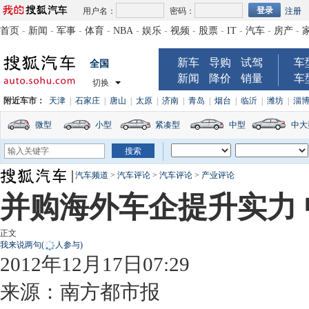
用户名：
密码：
注册
首页
-
新闻
-
军事
-
体育
-
NBA
-
娱乐
-
视频
-
股票
-
IT
-
汽车
-
房产
-
新车
导购
试驾
车
全国
新闻
降价
销量
车
切换
附近车市：
天津
|
石家庄
|
唐山
|
太原
|
济南
|
青岛
|
烟台
|
临沂
|
潍坊
|
淄
微型
小型
紧凑型
中型
中大
汽车频道
>
汽车评论
>
汽车评论
>
产业评论
并购海外车企提升实力
正文
我来说两句
(
人参与)
2012年12月17日07:29
来源：
南方都市报