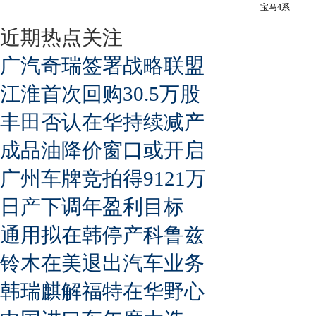
宝马4系
近期热点关注
广汽奇瑞签署战略联盟
江淮首次回购30.5万股
丰田否认在华持续减产
成品油降价窗口或开启
广州车牌竞拍得9121万
日产下调年盈利目标
通用拟在韩停产科鲁兹
铃木在美退出汽车业务
韩瑞麒解福特在华野心