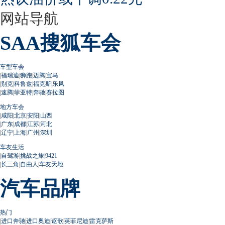
网站导航
SAA搜狐车会
车型车会
|
福瑞迪
|
狮跑
|
迈腾
|
宝马
|
别克
|
科鲁兹
|
福克斯
|
乐风
|
速腾
|
菲亚特
|
奔驰
|
赛拉图
地方车会
|
咸阳
|
北京
|
安阳
|
山西
|
广东
|
成都
|
江苏
|
河北
|
辽宁
|
上海
|
广州
|
深圳
车友生活
|
自驾游
|
挑战之旅
|
9421
|
长三角
|
自由人
|
车友天地
汽车品牌
热门
|
进口奔驰
|
进口奥迪
|
讴歌
|
英菲尼迪
|
雷克萨斯