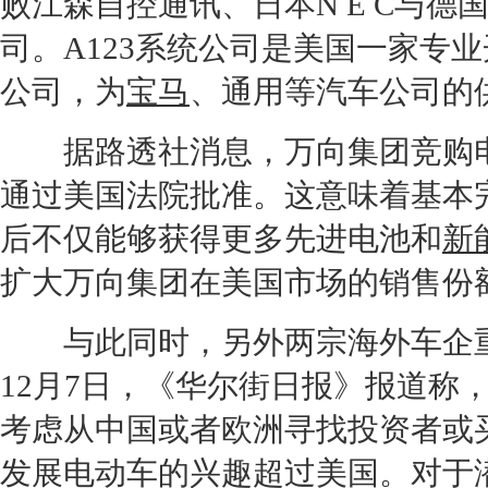
败江森自控通讯、日本N E C与
司。
A1
2
3系
统公司是美国一家专业
公司，为
宝马
、通用等汽车公司的
据路透社消息，万向集团竞购电池
通过美国法院批准。这意味着基本完成
后不仅能够获得更多先进电池和
新
扩大万向集团在美国市场的销售份
与此同时，另外两宗海外车企重
12月7日，《华尔街日报》报道称
考虑从中国或者欧洲寻找投资者或
发展
电动车
的兴趣超过美国。对于