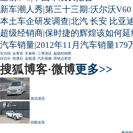
新车潮人秀
|
第三十三期:沃尔沃V60
本土车企研发调查
|
北汽
长安
比亚
超级经销商
|
保时捷的辉煌该如何延
汽车销量
|
2012年11月汽车销量179
车访间
会客室
车春秋
三博演议
超级经销商
信访办
悟透社
金狐谍
汽车视频
营销点将堂
搜狐博客·微博
更多>>
路试谍照
炫酷改装
政府难