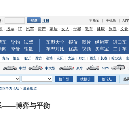
车商宝
|
手机版
|
AP
码：
注册
频
-
股票
-
IT
-
汽车
-
房产
-
家居
-
女人
-
母婴
-
教育
-
健康
-
旅游
-
文化
新车
导购
试驾
车型大全
报价
图片
经销商
进口车
新闻
降价
销量
车型对比
优惠
视频
买车宝
二手车
|
青岛
|
烟台
|
临沂
|
潍坊
|
淄博
|
沈阳
|
大连
|
郑州
|
西安
|
长春
|
哈尔滨
|
中型
中大型
豪华
MPV
热
道竞争力论坛
>
最新报道
系——博弈与平衡