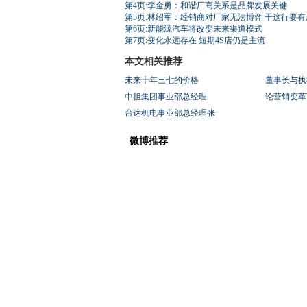
第4页:李金勇：和谐厂商关系是品牌发展关键
第5页:林绍军：经销商对厂家无法博弈 干这行要有
第6页:新能源汽车将改变未来渠道模式
第7页:变化永远存在 短期4S店仍是主流
本文相关推荐
未来十年三七的价格
董事长与执
中担集团事业部总经理
论营销变革
台达机电事业部总经理张
微博推荐