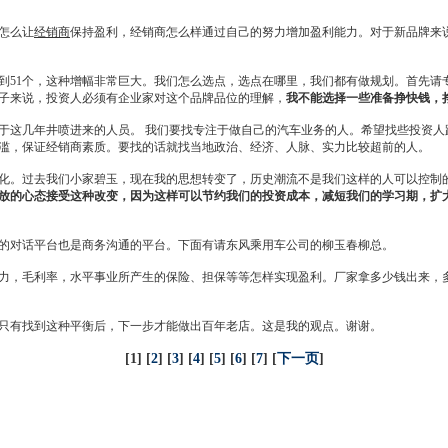
怎么让
经销商
保持盈利，
经销商
怎么样通过自己的努力增加盈利能力。对于新品牌来
到51个，这种增幅非常巨大。我们怎么选点，选点在哪里，我们都有做规划。首先请
子来说，投资人必须有企业家对这个品牌品位的理解，
我不能选择一些准备挣快钱，
这几年井喷进来的人员。 我们要找专注于做自己的汽车业务的人。希望找些投资人
滥，保证
经销商
素质。要找的话就找当地政治、经济、人脉、实力比较超前的人。
。过去我们小家碧玉，现在我的思想转变了，历史潮流不是我们这样的人可以控制
放的心态接受这种改变，因为这样可以节约我们的投资成本，减短我们的学习期，扩
对话平台也是商务沟通的平台。下面有请
东风
乘用车公司的柳玉春柳总。
，毛利率，水平事业所产生的保险、担保等等怎样实现盈利。厂家拿多少钱出来，
只有找到这种平衡后，下一步才能做出百年老店。这是我的观点。谢谢。
[1] [
2
] [
3
] [
4
] [
5
] [
6
] [
7
] [
下一页
]