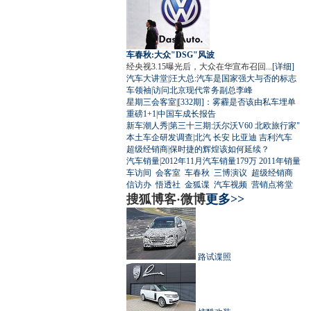
车春秋:大众"DSG"风波
经央视3.15曝光后，大众在华宣布召回...
[详细]
汽车大讲堂
|
汪大总:汽车是国家强大与否的标志
车领袖
|
访问北京现代常务副总李峰
星期三会客室
|
[332期]：雾霾是否该由私车埋单
重磅1+1
|
中国车成长报告
新车潮人秀
|
第三十三期:沃尔沃V60 北欧旅行家"
本土车企研发调查
|
北汽
长安
比亚迪
吉利汽车
超级经销商
|
保时捷的辉煌该如何延续？
汽车销量
|
2012年11月汽车销量179万
2011年销量
车访间
会客室
车春秋
三博演议
超级经销商
信访办
悟透社
金狐谍
汽车视频
营销点将堂
搜狐博客·微博
更多>>
路试谍照