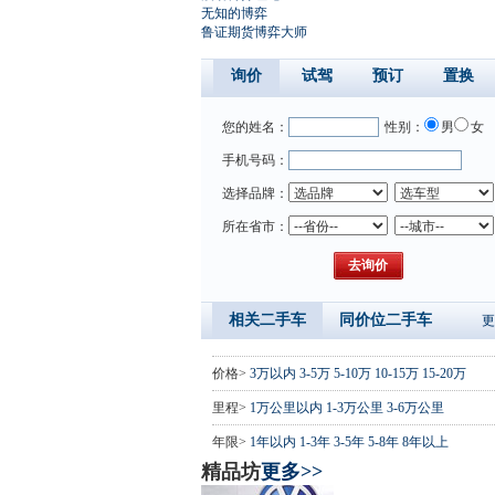
无知的博弈
鲁证期货博弈大师
询价
试驾
预订
置换
您的姓名：
性别：
男
女
手机号码：
选择品牌：
所在省市：
相关二手车
同价位二手车
更
价格>
3万以内
3-5万
5-10万
10-15万
15-20万
里程>
1万公里以内
1-3万公里
3-6万公里
年限>
1年以内
1-3年
3-5年
5-8年
8年以上
精品坊
更多>>