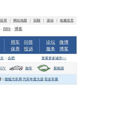
P应用
|
网站地图
|
回顾
|
滚动
|
收藏首页
-
BBS
-
博客
用车
问答
论坛
微博
保养
投诉
服务
博客
南京
|
合肥
查看更多城市>>
SUV
跑车
新能源
词：
搜狐汽车周
汽车年度大选
安全车展