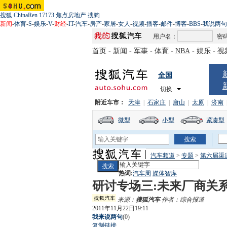
搜狐
ChinaRen
17173
焦点房地产
搜狗
新闻
-
体育
-
S
-
娱乐
-
V
-
财经
-
IT
-
汽车
-
房产
-
家居
-
女人
-
视频
-
播客
-
邮件
-
博客
-
BBS
-
我说两句
用户名：
密
首页
-
新闻
-
军事
-
体育
-
NBA
-
娱乐
-
视
全国
切换
附近车市：
天津
|
石家庄
|
唐山
|
太原
|
济南
微型
小型
紧凑型
汽车频道
>
专题
>
第六届渠
热词:
汽车周
媒体智库
研讨专场三:未来厂商关
来源：
搜狐汽车
作者：综合报道
2011年11月22日19:11
我来说两句
(
0
)
复制链接