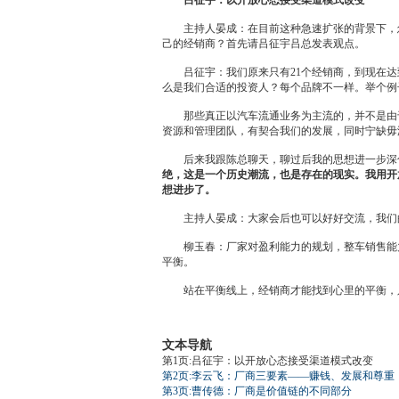
吕征宇：以开放心态接受渠道模式改变
主持人晏成：在目前这种急速扩张的背景下，
己的
经销商
？首先请吕征宇吕总发表观点。
吕征宇：我们原来只有21个
经销商
，到现在达
么是我们合适的投资人？每个品牌不一样。举个例
那些真正以汽车流通业务为主流的，并不是由于
资源和管理团队，有契合我们的发展，同时宁缺毋
后来我跟陈总聊天，聊过后我的思想进一步深化
绝，这是一个历史潮流，也是存在的现实。
我用开
想进步了。
主持人晏成：大家会后也可以好好交流，我们的
柳玉春：厂家对盈利能力的规划，整车销售能力
平衡。
站在平衡线上，
经销商
才能找到心里的平衡，
文本导航
第1页:吕征宇：以开放心态接受渠道模式改变
第2页:李云飞：厂商三要素——赚钱、发展和尊重
第3页:曹传德：厂商是价值链的不同部分