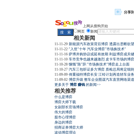
分享
上网从搜狗开始
网页
新闻
相关新闻
11-11-29
·
新能源汽车政策背后博弈 透露出垄断欲
11-11-22
·
"入世"十年 汽车业博弈"市场换技术"
11-11-16
·
萨博并购协议或延有效期 利益博弈成关
11-11-10
·
车市竞争也越来越激烈 皮卡车市场的博
11-10-28
·
慷慨"陈"辞:"市场换技术"博弈走上台面
11-10-27
·
汽车三包听证多方博弈 质检总局将定细
11-09-09
·
倚重福特博弈长安 江铃计划再造轿车业
11-09-02
·
博弈升级 整车企业图谋汽车直营网络渠
更多关于
博弈 赚钱
的新闻>>
相关推荐
什么是博弈
博弈大师下载
女副部长官场博弈
伟大的博弈
股市心理博弈
身边的博弈
招商证券博弈大师
波动博弈理论