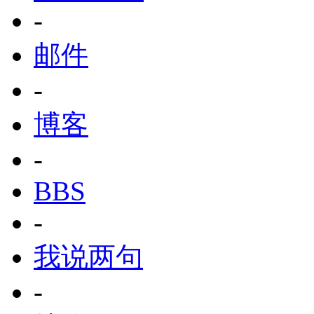
-
邮件
-
博客
-
BBS
-
我说两句
-