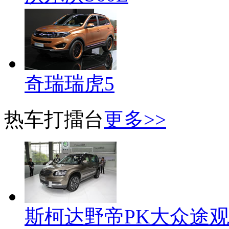
奇瑞瑞虎5
热车打擂台
更多>>
斯柯达野帝PK大众途