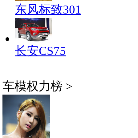
东风标致301
长安CS75
车模权力榜 >