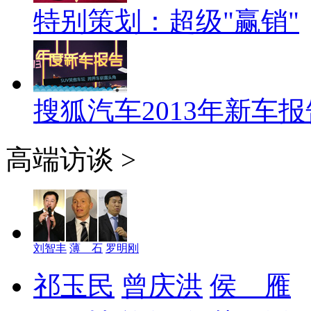
特别策划：超级"赢销"
搜狐汽车2013年新车报
高端访谈 >
刘智丰
薄 石
罗明刚
祁玉民
曾庆洪
侯 雁