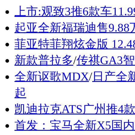
上市:观致3推6款车11.9
起亚全新福瑞迪售9.88
菲亚特菲翔炫金版 12.4
新款普拉多
/
传祺GA3
全新讴歌MDX
/
日产全
起
凯迪拉克ATS广州推4
首发：宝马全新X5国