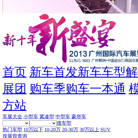
首页
新车
首发新车
车型解
展团
购车季
购车一本通
方站
车展大全
小型车
紧凑型
中型车
豪华车
搜车型
热门车型
10万以下
10-20万
20-30万
30万以上
SUV
按展馆查询