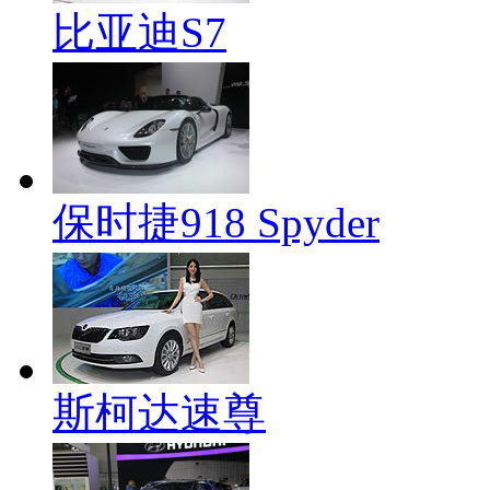
比亚迪S7
保时捷918 Spyder
斯柯达速尊