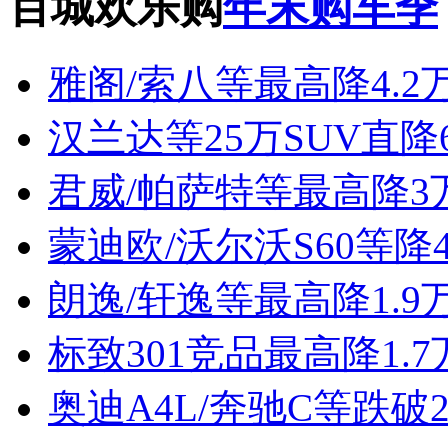
百城欢乐购
年末购车季
雅阁/索八等最高降4.2
汉兰达等25万SUV直降
君威/帕萨特等最高降3
蒙迪欧/沃尔沃S60等降4
朗逸/轩逸等最高降1.9
标致301竞品最高降1.7
奥迪A4L/奔驰C等跌破2