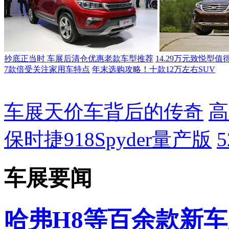
抄底正当时 车展后清仓优惠老款车型推荐
14.29万元致悦型值
7款倍受关注家用车特点
年末选购攻略！十款12万左右SUV
车展天价车背后的传奇
高
保时捷918Spyder量产版
车展要闻
哈弗H8等百余款新