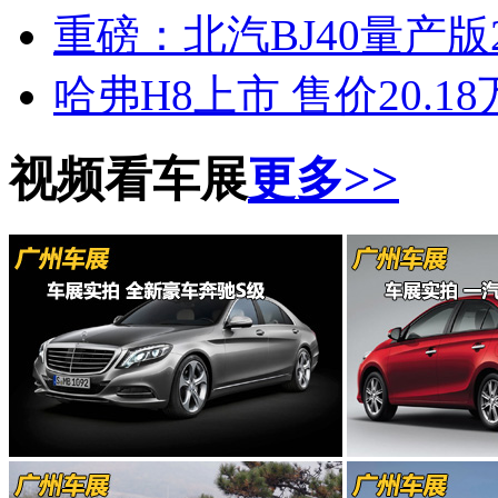
重磅：北汽BJ40量产版
哈弗H8上市 售价20.1
视频看车展
更多>>