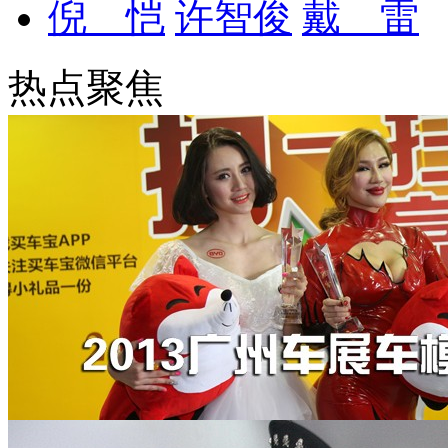
倪 恺
许智俊
戴 雷
热点聚焦