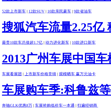
52款上市新车
|
12款SUV
|
10款亲民豪车
|
9款省油车
搜狐汽车流量2.25亿
最贵10款车总值超1.7亿
|
动力进化新车
|
10款进口新车
2013广州车展中国
车展看展团
|
上市新车价格竞猜
|
观模晒车 赢万元油卡
车展购车季:科鲁兹等
奔驰GLK优惠8万
|
车展抢购低价车一本通
|
扫遍经销商