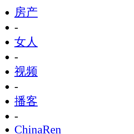
房产
-
女人
-
视频
-
播客
-
ChinaRen