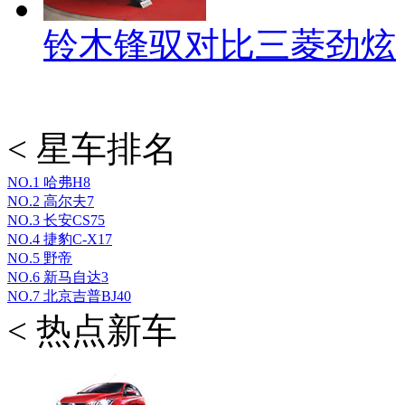
铃木锋驭对比三菱劲炫
< 星车排名
NO.1
哈弗H8
NO.2
高尔夫7
NO.3
长安CS75
NO.4
捷豹C-X17
NO.5
野帝
NO.6
新马自达3
NO.7
北京吉普BJ40
< 热点新车