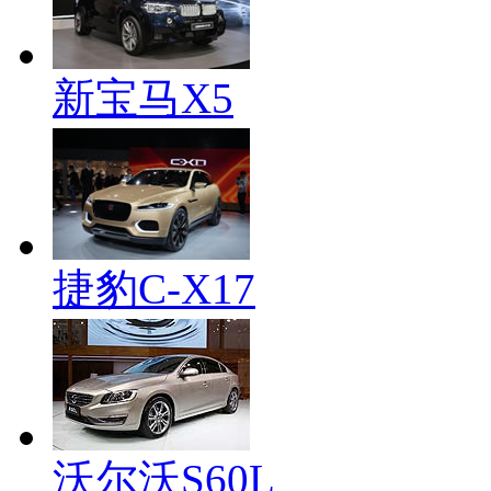
新宝马X5
捷豹C-X17
沃尔沃S60L