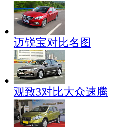
迈锐宝对比名图
观致3对比大众速腾