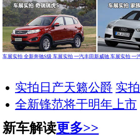
车展实拍 全新奔驰S级
车展实拍 一汽丰田新威驰
车展实拍 一
实拍日产天籁公爵
实拍保
全新锋范将于明年上市
新车解读
更多>>