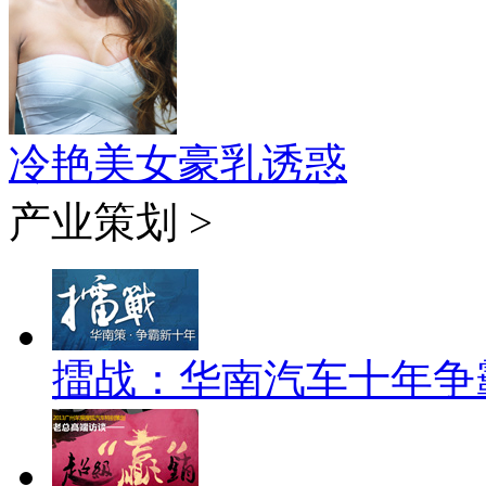
冷艳美女豪乳诱惑
产业策划 >
擂战：华南汽车十年争