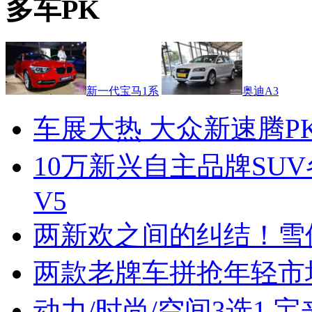
多车PK
新一代宝马1系
奥迪A3
车展大热 大众新速腾P
10万新兴自主品牌SU
V5
两新欢之间的纠结！雪
两款老牌车拼抢年轻市
动力/时尚/空间3选1 宝