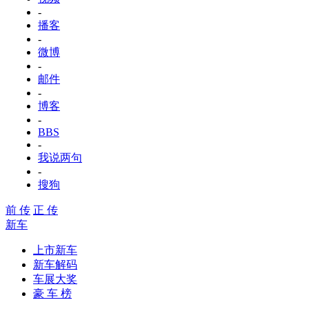
-
播客
-
微博
-
邮件
-
博客
-
BBS
-
我说两句
-
搜狗
前 传
正 传
新车
上市新车
新车解码
车展大奖
豪 车 榜