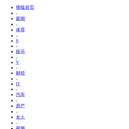
搜狐首页
-
新闻
-
体育
-
S
-
娱乐
-
V
-
财经
-
IT
-
汽车
-
房产
-
女人
-
视频