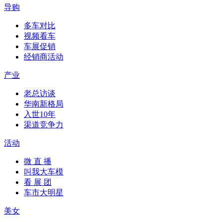
导购
多车对比
视频看车
车展促销
经销商活动
产业
老总访谈
华南新格局
入世10年
渠道竞争力
活动
微 直 播
叫我大车模
看 展 团
车市大明星
美女