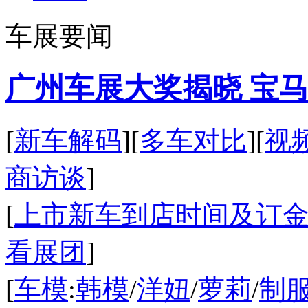
车展要闻
广州车展大奖揭晓 宝
[
新车解码
][
多车对比
][
视
商访谈
]
[
上市新车到店时间及订
看展团
]
[
车模
:
韩模
/
洋妞
/
萝莉
/
制