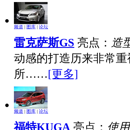
频道
|
图库
|
论坛
雷克萨斯GS
亮点：
造
动感的打造历来非常重
所……
[更多]
频道
|
图库
|
论坛
福特KUGA
亮点：
使用E