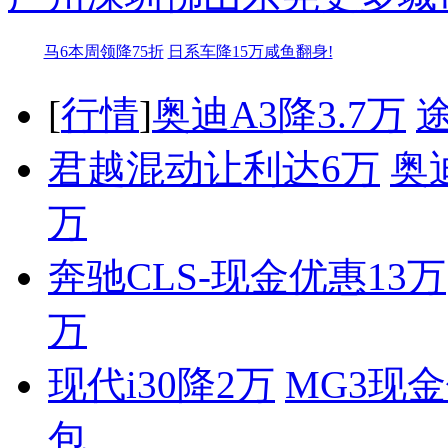
马6本周领降75折
日系车降15万咸鱼翻身!
[
行情
]
奥迪A3降3.7万
君越混动让利达6万
奥
万
奔驰CLS-现金优惠13万
万
现代i30降2万
MG3现金
包