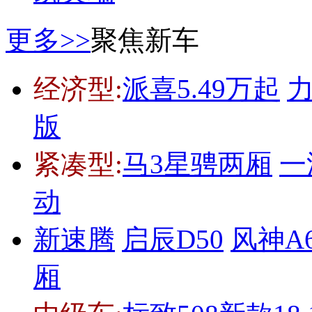
更多>>
聚焦新车
经济型:
派喜5.49万起
力
版
紧凑型:
马3星骋两厢
一
动
新速腾
启辰D50
风神A6
厢