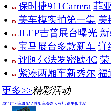
保时捷911Carrera
菲亚
美车模实拍第一集
美
JEEP吉普展台曝光
新
宝马展台多款新车
详
评阿尔法罗密欧4C
荣
紧凑两厢车新秀尔
福
更多>>
精彩活动
2011广州车展SAA搜狐车会新人有礼 送平板电脑