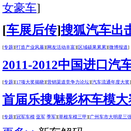
女豪车
]
[
车展后传
]
搜狐汽车出
[
专题
][
打造产业风暴
][
网友活动丰富
][
区域硕果累累
][
微博报道
]
2011-2012中国进
[
专题
][
17项大奖揭晓
][
营销渠道竞争力论坛
][
汽车流通年度大奖
]
首届乐搜魅影杯车模大赛
[
专题
][
冠军车模
亚军
季军
][
草根车模三甲
][
广州车市大明星三