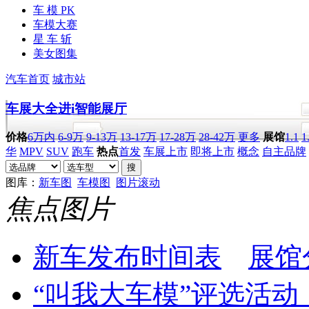
车 模 PK
车模大赛
星 车 斩
美女图集
汽车首页
城市站
车展大全
进i智能展厅
价格
6万内
6-9万
9-13万
13-17万
17-28万
28-42万
更多
展馆
1.1
1
华
MPV
SUV
跑车
热点
首发
车展上市
即将上市
概念
自主品牌
图库：
新车图
车模图
图片滚动
焦点图片
新车发布时间表
展馆
“叫我大车模”评选活动