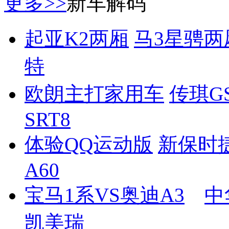
更多>>
新车解码
起亚K2两厢
马3星骋两
特
欧朗主打家用车
传琪G
SRT8
体验QQ运动版
新保时捷
A60
宝马1系VS奥迪A3
中
凯美瑞