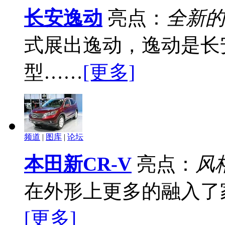
长安逸动
亮点：
全新的
式展出逸动，逸动是长
型……
[更多]
频道
|
图库
|
论坛
本田新CR-V
亮点：
风
在外形上更多的融入了
[更多]