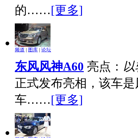
的……
[更多]
频道
|
图库
|
论坛
东风风神A60
亮点：
以
正式发布亮相，该车是
车……
[更多]