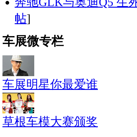
奔驰GLK与奥迪Q5 生
帖
]
车展微专栏
车展明星你最爱谁
草根车模大赛颁奖