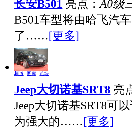
长安B501
亮点：
A0级
B501车型将由哈飞汽
了……
[更多]
频道
|
图库
|
论坛
Jeep大切诺基SRT8
亮
Jeep大切诺基SRT8可
为强大的……
[更多]