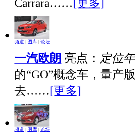
Carrara……
[更多]
频道
|
图库
|
论坛
一汽欧朗
亮点：
定位年
的“GO”概念车，量产
去……
[更多]
频道
|
图库
|
论坛