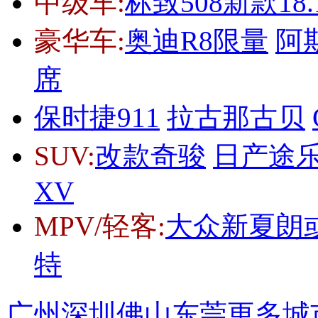
中级车:
标致508新款18
豪华车:
奥迪R8限量
阿
席
保时捷911
拉古那古贝
SUV:
改款奇骏
日产途
XV
MPV/轻客:
大众新夏朗或
特
广州
深圳
佛山
东莞
更多城